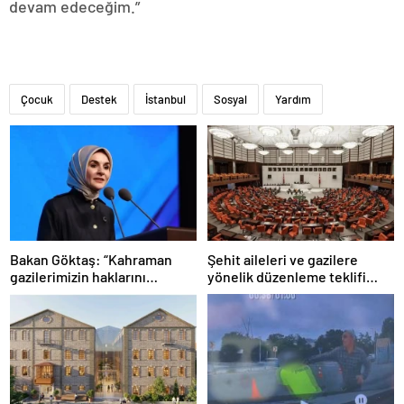
devam edeceğim.”
Çocuk
Destek
İstanbul
Sosyal
Yardım
Bakan Göktaş: “Kahraman
Şehit aileleri ve gazilere
gazilerimizin haklarını
yönelik düzenleme teklifi
güçlendiren yeni bir dönemin
Meclis’te kabul edildi
kapılarını aralıyoruz”