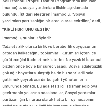
Adil İstanbul Projesi Tanıtım Programı’nda konuşan
İmamoğlu, sosyal yardımlara ilişkin açıklamada
bulundu. İktidarı eleştiren İmamoğlu, “Sosyal
yardımları partizanlığın bir aracı olarak evirdiler.” dedi.
“KİRLİ HORTUMU KESTİK”
İmamoğlu, şunları söyledi:
“Adaletsizlik olursa birlik ve beraberlik duygusunun
ortadan kalkacağını, toplumları, kurumları içten içe
çürüteceğini ifade etmek isterim. Ne yazık ki İstanbul
bizden önce böyle bir süreç yaşadı. Sosyal adaletsizlik
çok ağır boyutlara ulaştığı halde bu şehri adil hale
getirmek çeyrek asırdır bu şehri yönetenlerin
umurunda olmadı. Bu adaletsizliği istismar edip oya
çevirmenin yollarına odaklandılar. Sosyal yardımları
partizanlığın bir aracı olarak hatta bir oy hesabının
gelişi veya gidişiyle ilgili bir kampanya sürecine