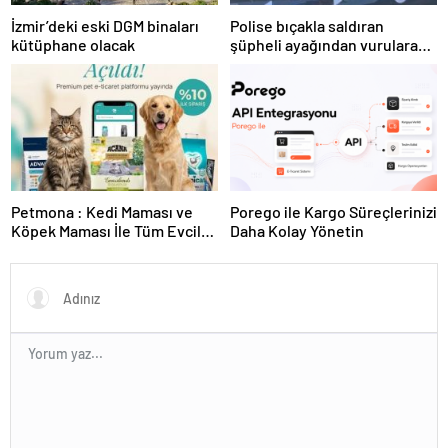
İzmir’deki eski DGM binaları
Polise bıçakla saldıran
kütüphane olacak
şüpheli ayağından vurularak
yakalandı
Petmona : Kedi Maması ve
Porego ile Kargo Süreçlerinizi
Köpek Maması İle Tüm Evcil
Daha Kolay Yönetin
Hayvan Ürünleri