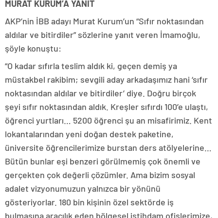
MURAT KURUM’A YANIT
AKP’nin İBB adayı Murat Kurum’un “Sıfır noktasından
aldılar ve bitirdiler” sözlerine yanıt veren İmamoğlu,
şöyle konuştu:
“O kadar sıfırla teslim aldık ki, geçen demiş ya
müstakbel rakibim; sevgili aday arkadaşımız hani ‘sıfır
noktasından aldılar ve bitirdiler’ diye. Doğru birçok
şeyi sıfır noktasından aldık. Kreşler sıfırdı 100’e ulaştı,
öğrenci yurtları… 5200 öğrenci şu an misafirimiz. Kent
lokantalarından yeni doğan destek paketine,
üniversite öğrencilerimize burstan ders atölyelerine…
Bütün bunlar eşi benzeri görülmemiş çok önemli ve
gerçekten çok değerli çözümler. Ama bizim sosyal
adalet vizyonumuzun yalnızca bir yönünü
gösteriyorlar. 180 bin kişinin özel sektörde iş
bulmasına aracılık eden bölgesel istihdam ofislerimize,