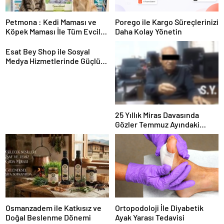
Petmona : Kedi Maması ve
Porego ile Kargo Süreçlerinizi
Köpek Maması İle Tüm Evcil
Daha Kolay Yönetin
Hayvan Ürünleri
Esat Bey Shop ile Sosyal
Medya Hizmetlerinde Güçlü
Panel Deneyimi
25 Yıllık Miras Davasında
Gözler Temmuz Ayındaki
Karar Duruşmasına Çevrildi
Osmanzadem ile Katkısız ve
Ortopodoloji İle Diyabetik
Doğal Beslenme Dönemi
Ayak Yarası Tedavisi