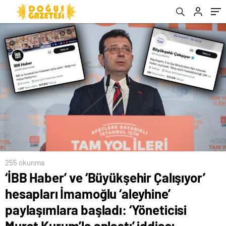
başladı: ‘Yöneticisi Murat Kurum’la anlaştı’
iddiası
255 okunma
‘İBB Haber’ ve ‘Büyükşehir Çalışıyor’
hesapları İmamoğlu ‘aleyhine’
paylaşımlara başladı: ‘Yöneticisi
Murat Kurum’la anlaştı’ iddiası