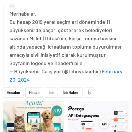
Merhabalar,
Bu hesap 2019 yerel seçimleri döneminde 11
büyükşehirde başarı göstererek belediyeleri
kazanan Millet İttifakı'nın, karşıt medya baskısı
altında yapacağı icraatların topluma duyurulması
amacıyla sivil inisiyatif olarak kurulmuştur.
Sayfanın logosu ve header'ı bile…
— Büyükşehir Çalışıyor (@tcbuyuksehir)
February
20, 2024
Hesabın
Hesap
İbb
İbb Haber
İş