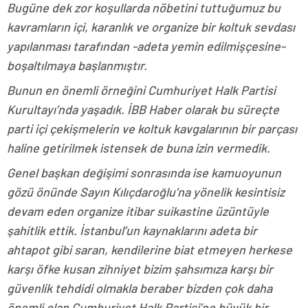
Bugüne dek zor koşullarda nöbetini tuttuğumuz bu
kavramların içi, karanlık ve organize bir koltuk sevdası
yapılanması tarafından -adeta yemin edilmişçesine-
boşaltılmaya başlanmıştır.
Bunun en önemli örneğini Cumhuriyet Halk Partisi
Kurultayı’nda yaşadık. İBB Haber olarak bu süreçte
parti içi çekişmelerin ve koltuk kavgalarının bir parçası
haline getirilmek istensek de buna izin vermedik.
Genel başkan değişimi sonrasında ise kamuoyunun
gözü önünde Sayın Kılıçdaroğlu’na yönelik kesintisiz
devam eden organize itibar suikastine üzüntüyle
şahitlik ettik. İstanbul’un kaynaklarını adeta bir
ahtapot gibi saran, kendilerine biat etmeyen herkese
karşı öfke kusan zihniyet bizim şahsımıza karşı bir
güvenlik tehdidi olmakla beraber bizden çok daha
önemli olan Cumhuriyet Halk Partisi’ne büyük bir