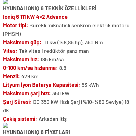
HYUNDAI IONIQ 6 TEKNİK ÖZELLİKLERİ
Ioniq 6 111 kW 4×2 Advance
Motor tipi:
Sürekli mıknatıslı senkron elektrik motoru
(PMSM)
Maksimum güç:
111 kw (148.85 hp), 350 Nm
Vites:
Tek vitesli redüktör şanzıman
Maksimum hız:
185 km/sa
0-100 km/sa hızlanma:
8,8
Menzil:
429 km
Lityum İyon Batarya Kapasitesi:
53 kWh
Maksimum şarj hızı:
350 kW
Şarj Süresi:
DC 350 kW Hızlı Şarj (%10-%80 Seviye) 18
dk
Çekiş sistemi:
Arkadan itiş
HYUNDAI IONIQ 6 FİYATLARI