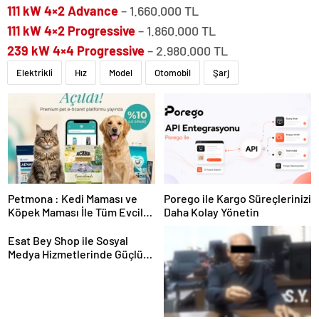
111 kW 4×2 Advance
– 1.660.000 TL
111 kW 4×2 Progressive
– 1.860.000 TL
239 kW 4×4 Progressive
– 2.980.000 TL
Elektrikli
Hız
Model
Otomobil
Şarj
Petmona : Kedi Maması ve
Porego ile Kargo Süreçlerinizi
Köpek Maması İle Tüm Evcil
Daha Kolay Yönetin
Hayvan Ürünleri
Esat Bey Shop ile Sosyal
Medya Hizmetlerinde Güçlü
Panel Deneyimi