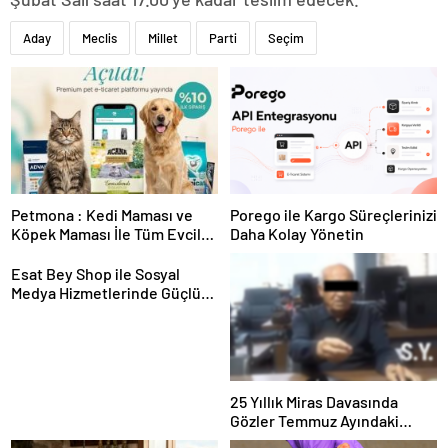
Aday
Meclis
Millet
Parti
Seçim
Petmona : Kedi Maması ve
Porego ile Kargo Süreçlerinizi
Köpek Maması İle Tüm Evcil
Daha Kolay Yönetin
Hayvan Ürünleri
Esat Bey Shop ile Sosyal
Medya Hizmetlerinde Güçlü
Panel Deneyimi
25 Yıllık Miras Davasında
Gözler Temmuz Ayındaki
Karar Duruşmasına Çevrildi