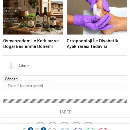
Osmanzadem ile Katkısız ve
Ortopodoloji İle Diyabetik
Doğal Beslenme Dönemi
Ayak Yarası Tedavisi
Gönder
En az 10 karakter gerekli
HABER
0
0