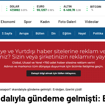
DOLAR
EURO
ALTIN
BITCOIN
47,5892
55,1257
6.499,78
%
0.01%
0.16%
0,06
Ekonomi
Spor
Kadın
Foto Galeri
Videolar
3.Sayfa
Avrupa
Bülten
Din
Eğitim
Hayat
Politika
 pasaport’ skandalıyla gündeme gelmişti: Erdoğan, üzerini çizdi!
ndalıyla gündeme gelmişti: 