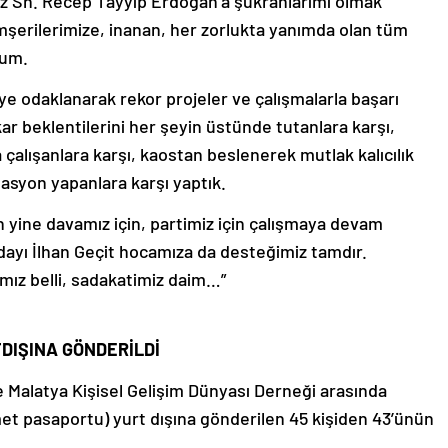
 Sn. Recep Tayyip Erdoğan’a şükranlarımı olmak
şerilerimize, inanan, her zorlukta yanımda olan tüm
orum.
e odaklanarak rekor projeler ve çalışmalarla başarı
kar beklentilerini her şeyin üstünde tutanlara karşı,
 çalışanlara karşı, kaostan beslenerek mutlak kalıcılık
asyon yapanlara karşı yaptık.
yine davamız için, partimiz için çalışmaya devam
dayı İlhan Geçit hocamıza da desteğimiz tamdır.
ız belli, sadakatimiz daim…”
DIŞINA GÖNDERİLDİ
le Malatya Kişisel Gelişim Dünyası Derneği arasında
met pasaportu) yurt dışına gönderilen 45 kişiden 43’ünün