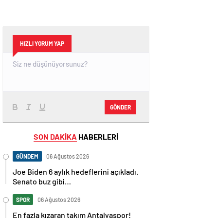
HIZLI YORUM YAP
GÖNDER
SON DAKİKA
HABERLERİ
GÜNDEM
06 Ağustos 2026
Joe Biden 6 aylık hedeflerini açıkladı.
Senato buz gibi…
SPOR
06 Ağustos 2026
En fazla kızaran takım Antalyaspor!