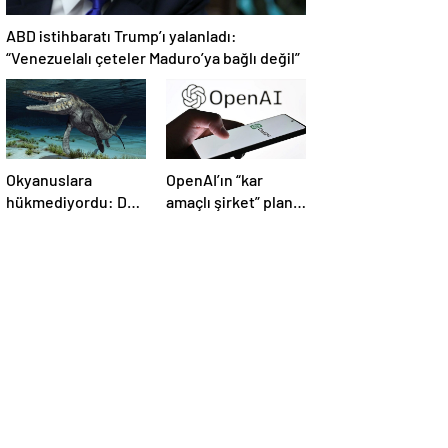
ABD istihbaratı Trump’ı yalanladı:
“Venezuelalı çeteler Maduro’ya bağlı değil”
Okyanuslara
OpenAI’ın “kar
hükmediyordu: Dev
amaçlı şirket” planı
deniz canavarı fosili
suya düştü
bulundu