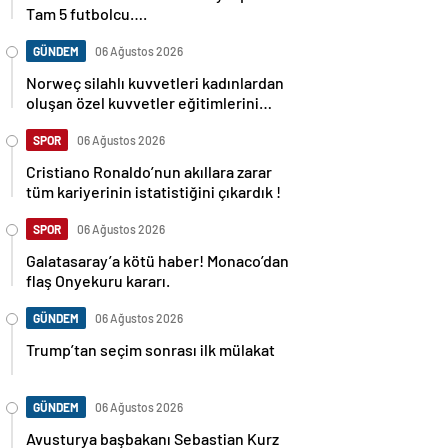
Tam 5 futbolcu….
GÜNDEM
06 Ağustos 2026
Norweç silahlı kuvvetleri kadınlardan
oluşan özel kuvvetler eğitimlerini
başlattı.
SPOR
06 Ağustos 2026
Cristiano Ronaldo’nun akıllara zarar
tüm kariyerinin istatistiğini çıkardık !
SPOR
06 Ağustos 2026
Galatasaray’a kötü haber! Monaco’dan
flaş Onyekuru kararı.
GÜNDEM
06 Ağustos 2026
Trump’tan seçim sonrası ilk mülakat
GÜNDEM
06 Ağustos 2026
Avusturya başbakanı Sebastian Kurz