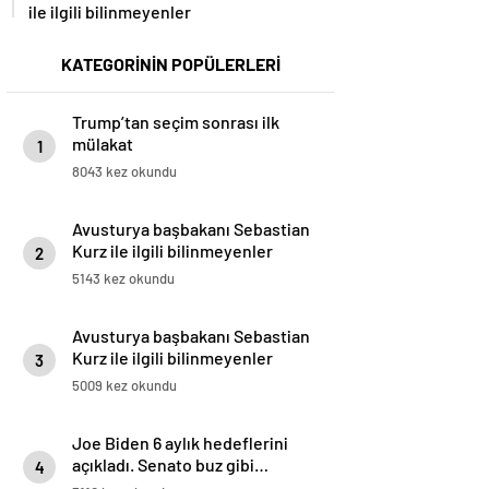
ile ilgili bilinmeyenler
KATEGORİNİN POPÜLERLERİ
Trump’tan seçim sonrası ilk
mülakat
1
8043 kez okundu
Avusturya başbakanı Sebastian
Kurz ile ilgili bilinmeyenler
2
5143 kez okundu
Avusturya başbakanı Sebastian
Kurz ile ilgili bilinmeyenler
3
5009 kez okundu
Joe Biden 6 aylık hedeflerini
açıkladı. Senato buz gibi…
4