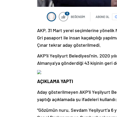
0
BEĞENDİM
ABONE OL
AKP, 31 Mart yerel seçimlerine yönelik 
Gri pasaport ile insan kaçakçılığı yap
Çınar tekrar aday gösterilmedi.
AKP’li Yeşilyurt Belediyesi’nin, 2020 yıl
Almanya’ya gönderdiği 43 kişinin geri d
AÇIKLAMA YAPTI
Aday gösterilmeyen AKP’li Yeşilyurt B
yaptığı açıklamada şu ifadeleri kullandı:
“Gözümün nuru, Sevdam Yeşilyurt’a 6 y