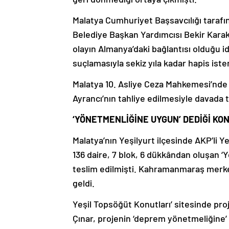
Malatya Cumhuriyet Başsavcılığı tarafı
Belediye Başkan Yardımcısı Bekir Karaku
olayın Almanya’daki bağlantısı olduğu id
suçlamasıyla sekiz yıla kadar hapis iste
Malatya 10. Asliye Ceza Mahkemesi’nde 
Ayrancı’nın tahliye edilmesiyle davada 
‘YÖNETMENLİĞİNE UYGUN’ DEDİĞİ KO
Malatya’nın Yeşilyurt ilçesinde AKP’li Y
136 daire, 7 blok, 6 dükkândan oluşan ‘
teslim edilmişti. Kahramanmaraş merke
geldi.
Yeşil Topsöğüt Konutları’ sitesinde proj
Çınar, projenin ‘deprem yönetmeliğine’