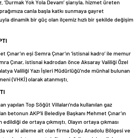
. ‘Durmak Yok Yola Devam’ şiarıyla, hizmet üreten
 toprağımıza canla başla katkı sunmaya gayret
la dinamik bir güç olan ilçemiz hızlı bir şekilde değişim
PTI
t Çınar’ın eşi Semra Çınar’ın ‘istisnai kadro’ ile memur
emra Çınar, istisnai kadrodan önce Aksaray Valiliği Özel
atya Valiliği Yazı İşleri Müdürlüğü’nde münhal bulunan
tmeni (VHKİ) olarak atanmıştı.
TI
an yapılan Top Söğüt Villaları’nda kullanılan gaz
ılan betonun AKP’li Belediye Başkanı Mehmet Çınar’ın
n edildiği de ortaya çıkmıştı. Olayın ortaya çıkması
da var ki aileme ait olan firma Doğu Anadolu Bölgesi ve