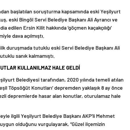
ndan başlatılan soruşturma kapsamında eski Yeşilyurt
ş, eski Bingöl Servi Belediye Başkanı Ali Ayrancı ve
dia edilen Ersin Kilit hakkında ‘göçmen kaçakçılığı’
miyle dava açılmıştı.
ilk duruşmada tutuklu eski Servi Belediye Başkanı Ali
tutuklu sanık kalmamıştı.
NUTLAR KULLANILMAZ HALE GELDİ
eşilyurt Belediyesi tarafından, 2020 yılında temeli atılan
Yeşil Töpsöğüt Konutları’ depremden yaklaşık 8 ay önce
zli depremlerde hasar alan konutlar, oturulamaz hale
eyle ilgili Yeşilyurt Belediye Başkanı AKP’li Mehmet
 uygun olduğunu vurgulayarak, “Güzel ilçemizin