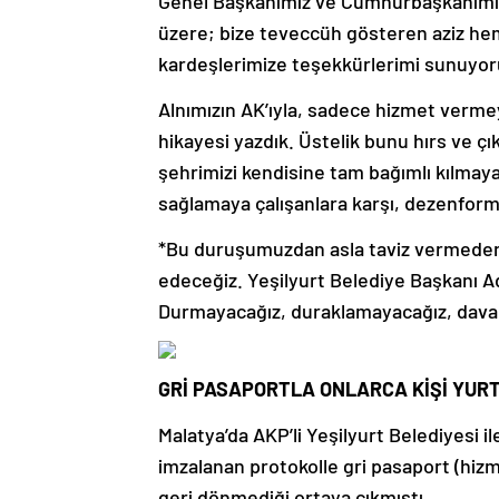
Genel Başkanımız ve Cumhurbaşkanımız
üzere; bize teveccüh gösteren aziz hem
kardeşlerimize teşekkürlerimi sunuy
Alnımızın AK’ıyla, sadece hizmet vermey
hikayesi yazdık. Üstelik bunu hırs ve çı
şehrimizi kendisine tam bağımlı kılmaya
sağlamaya çalışanlara karşı, dezenform
*Bu duruşumuzdan asla taviz vermeden 
edeceğiz. Yeşilyurt Belediye Başkanı A
Durmayacağız, duraklamayacağız, davam
GRİ PASAPORTLA ONLARCA KİŞİ YURT
Malatya’da AKP’li Yeşilyurt Belediyesi i
imzalanan protokolle gri pasaport (hiz
geri dönmediği ortaya çıkmıştı.