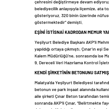
çehresini değiştirmeye devam ediyoruz
belediyecilik anlayışıyla ilçemize, ata
gösteriyoruz. 320 binin üzerinde nüfusuy
göstermektedir” demişti.
EŞİNİ İSTİSNAİ KADRODAN MEMUR YA
Yeşilyurt Belediye Başkanı AKP’li Mehme
yapıldığı ortaya çıkmıştı. Çınar’ın eşi S
Kalem Müdürlüğü’ne, sonrasında ise Mal
9. Dereceli Veri Hazırlama Kontrol İşle
KENDİ ŞİRKETİNİN BETONUNU SATMIŞ
Malatya’da Yeşilyurt Belediyesi tarafınd
betonun ve park inşaat alanında kullan
aile şirketi Çınar Beton tarafından temi
sonranda AKP’li Çınar, “Belirtmekte fay