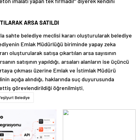
eton imalatı yapan tek firmadır” diyerek kendini
TILARAK ARSA SATILDI
yla sahte belediye meclisi kararı oluşturularak belediye
Belediyenin Emlak Müdürlüğü biriminde yapay zeka
arı oluşturularak satışa çıkartılan arsa sayısının
rsanın satışının yapıldığı, arsaları alanların ise üçüncü
 ortaya çıkması üzerine Emlak ve İstimlak Müdürü
vlinin açığa alındığı, haklarında suç duyurusunda
ttiş görevlendirildiği öğrenilmişti.
Yeşilyurt Belediye