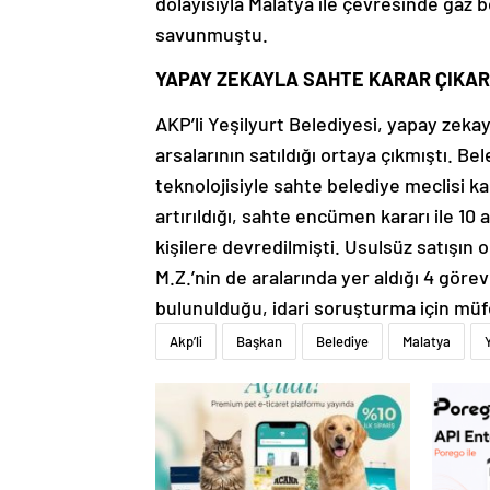
dolayısıyla Malatya ile çevresinde gaz b
savunmuştu.
YAPAY ZEKAYLA SAHTE KARAR ÇIKAR
AKP’li Yeşilyurt Belediyesi, yapay zeka
arsalarının satıldığı ortaya çıkmıştı. 
teknolojisiyle sahte belediye meclisi kar
artırıldığı, sahte encümen kararı ile 10 a
kişilere devredilmişti. Usulsüz satışın
M.Z.’nin de aralarında yer aldığı 4 göre
bulunulduğu, idari soruşturma için müfe
Akp’li
Başkan
Belediye
Malatya