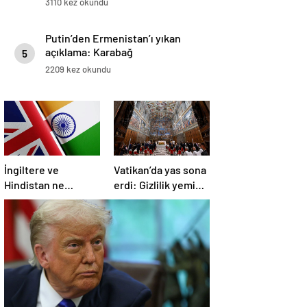
3110 kez okundu
Putin’den Ermenistan’ı yıkan
açıklama: Karabağ
5
Azerbaycan’ın ayrılmaz bir
2209 kez okundu
parçasıdır!
İngiltere ve
Vatikan’da yas sona
Hindistan ne
erdi: Gizlilik yemini
üzerine anlaştı?
edildi, seçim
başlıyor