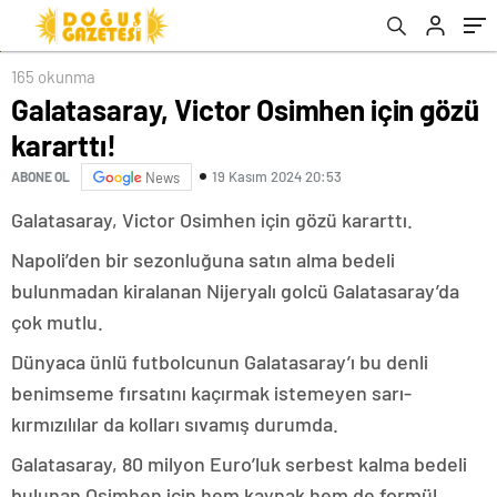
165 okunma
Galatasaray, Victor Osimhen için gözü
kararttı!
19 Kasım 2024 20:53
ABONE OL
News
Galatasaray, Victor Osimhen için gözü kararttı.
Napoli’den bir sezonluğuna satın alma bedeli
bulunmadan kiralanan Nijeryalı golcü Galatasaray’da
çok mutlu.
Dünyaca ünlü futbolcunun Galatasaray’ı bu denli
benimseme fırsatını kaçırmak istemeyen sarı-
kırmızılılar da kolları sıvamış durumda.
Galatasaray, 80 milyon Euro’luk serbest kalma bedeli
bulunan Osimhen için hem kaynak hem de formül