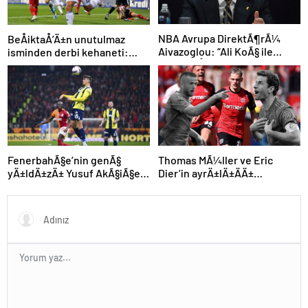
NBA Avrupa DirektÃ¶rÃ¼
BeÅiktaÅ’Ä±n unutulmaz
Aivazoglou: “Ali KoÃ§ ile
isminden derbi kehaneti:
gÃ¶rÃ¼ÅtÃ¼k”
“Zor olacak ama kazanacak”
FenerbahÃ§e’nin genÃ§
Thomas MÃ¼ller ve Eric
yÄ±ldÄ±zÄ± Yusuf AkÃ§iÃ§ek
Dier’in ayrÄ±lÄ±ÄÄ±
kariyerine Avrupa’da devam
sonrasÄ± Alman devinden
edebilir
Ã§Ä±lgÄ±n plan