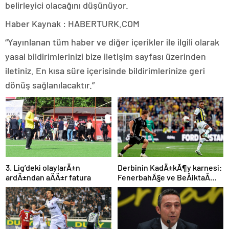
belirleyici olacağını düşünüyor.
Haber Kaynak : HABERTURK.COM
“Yayınlanan tüm haber ve diğer içerikler ile ilgili olarak
yasal bildirimlerinizi bize iletişim sayfası üzerinden
iletiniz. En kısa süre içerisinde bildirimlerinize geri
dönüş sağlanılacaktır.”
3. Lig’deki olaylarÄ±n
Derbinin KadÄ±kÃ¶y karnesi:
ardÄ±ndan aÄÄ±r fatura
FenerbahÃ§e ve BeÅiktaÅ
iÃ§in dikkat Ã§ekenÂ sayÄ±