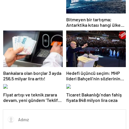
Bitmeyen bir tartışma;
Antarktika kıtası hangi ülkeye
ait?
Bankalara olan borçlar 3 ayda
Hedefi üçüncü seçim: MHP
256,5 milyar lira arttı!
lideri Bahçeli’nin sözlerinin
gerisinde ‘erken seçim
formülü’ yattığı konuşuluyor
Fiyat artışı ve teknik zarara
Ticaret Bakanlığı’ndan fahiş
devam, yeni gündem ‘Teklif
fiyata 848 milyon lira ceza
Platformu’: ‘Trafik’te tartışma
çok!