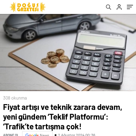
çok!
308 okunma
Fiyat artışı ve teknik zarara devam,
yeni gündem ‘Teklif Platformu’:
‘Trafik’te tartışma çok!
2 Ağustos 2024 00:36
ABONE OL
News