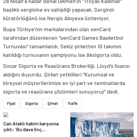
28 Nisan’a kadar Benal Dikmen’in “Troyalı Kadınlar”
başlıklı sergisine ev sahipliği yapacak. Serginin
küratörlüğünü ise Nergis Abıyeva üstleniyor.
Bupa Türkiye’nin markalarından olan senCard
tarafından düzenlenen “senCard Games Basketbol
Turnuvası” tamamlandı. Sekiz şirketten 10 takımın
katıldığı turnuvanın şampiyonu ise Aksigorta oldu.
Socar Sigorta ve Reasürans Brokerliği, Lloyd’s lisansı
aldığını duyurdu. Şirket yetkilileri “Kurumsal ve
bireysel müşterilerimize en iyi şart ve teminatlarda
sigorta ve reasürans çözümleri sunuyoruz” dedi.
Fiyat
Sigorta
Şirket
Trafik
Can Ataklı hakim karşısına
çıktı: ‘Bu dava linç
kampanyasının bir sonucu’