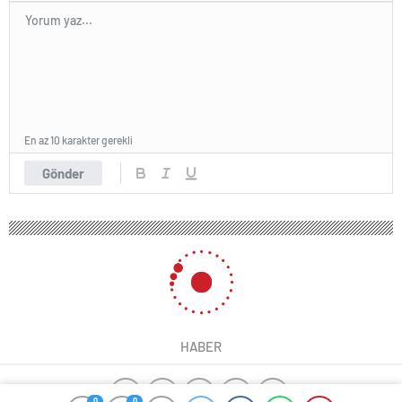
En az 10 karakter gerekli
Gönder
HABER
0
0