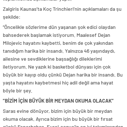
Zalgiris Kaunas’ta Koç Trinchieri’nin açıklamaları da şu
şekilde:
”Öncelikle sözlerime dün yaşanan şok edici olaydan
bahsederek başlamak istiyorum. Maalesef Dejan
Milojevic hayatını kaybetti, benim de çok yakından
tanıdığım harika bir insandı. Yalnızca 46 yaşındaydı,
ailesine ve sevdiklerine başsağlığı dileklerimi
iletiyorum. Ne yazık ki basketbol dünyası için çok
büyük bir kayıp oldu çünkü Dejan harika bir insandı. Bu
yaşta hayatını kaybetmesi hiç adil değil ama hayat
böyle bir şey.
”BİZİM İÇİN BÜYÜK BİR MEYDAN OKUMA OLACAK”
Saras evine dönüyor, bizim için büyük bir meydan
okuma olacak. Ayrıca bizim için bu büyük bir fırsat
çünkü Fenerbahçe, EuroLeague’in en iyi takımlarından