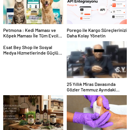
Petmona : Kedi Maması ve
Porego ile Kargo Süreçlerinizi
Köpek Maması İle Tüm Evcil
Daha Kolay Yönetin
Hayvan Ürünleri
Esat Bey Shop ile Sosyal
Medya Hizmetlerinde Güçlü
Panel Deneyimi
25 Yıllık Miras Davasında
Gözler Temmuz Ayındaki
Karar Duruşmasına Çevrildi