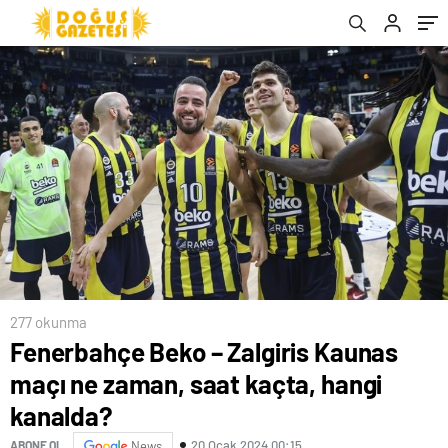
277 okunma
Fenerbahçe Beko – Zalgiris Kaunas
maçı ne zaman, saat kaçta, hangi
kanalda?
20 Ocak 2024 00:15
ABONE OL
News