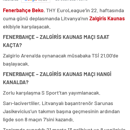
Fenerbahçe Beko
, THY EuroLeague’in 22. haftasında
cuma günü deplasmanda Litvanya’nın
Zalgiris Kaunas
ekibiyle karşılaşacak.
FENERBAHÇE – ZALGİRİS KAUNAS MAÇI SAAT
KAÇTA?
Zalgirio Arena’da oynanacak müsabaka TSİ 21.00’de
başlayacak.
FENERBAHÇE – ZALGİRİS KAUNAS MAÇI HANGİ
KANALDA?
Zorlu karşılaşma S Sport’tan yayımlanacak.
Sarı-lacivertliler, Litvanyalı başantrenör Sarunas
Jasikevicius’un takımın başına geçmesinin ardından
ligde son 8 maçın 7’sini kazandı.
Toplamda oynadığı 21 maçta 13 galibiyet ve 8 yenilgiyle