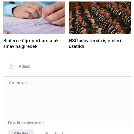
Kampüsünde kapılarını açıyor
Binlerce öğrenci bursluluk
MSÜ aday tercih işlemleri
sınavına girecek
uzatıldı
En az 10 karakter gerekli
Gönder