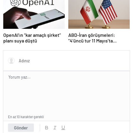
ABD-İran görüşmeleri:
OpenAI’ın “kar amaçlı şirket”
“4’üncü tur 11 Mayıs’ta
planı suya düştü
Maskat’ta”
En az 10 karakter gerekli
Gönder