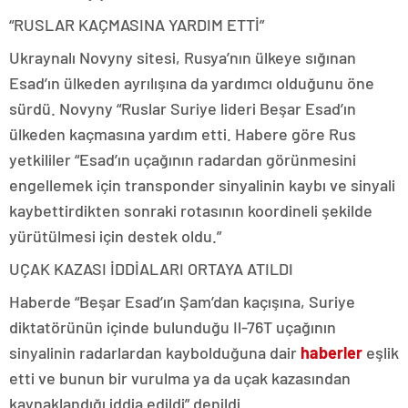
“RUSLAR KAÇMASINA YARDIM ETTİ”
Ukraynalı Novyny sitesi, Rusya’nın ülkeye sığınan
Esad’ın ülkeden ayrılışına da yardımcı olduğunu öne
sürdü. Novyny “Ruslar Suriye lideri Beşar Esad’ın
ülkeden kaçmasına yardım etti. Habere göre Rus
yetkililer “Esad’ın uçağının radardan görünmesini
engellemek için transponder sinyalinin kaybı ve sinyali
kaybettirdikten sonraki rotasının koordineli şekilde
yürütülmesi için destek oldu.”
UÇAK KAZASI İDDİALARI ORTAYA ATILDI
Haberde “Beşar Esad’ın Şam’dan kaçışına, Suriye
diktatörünün içinde bulunduğu Il-76T uçağının
sinyalinin radarlardan kaybolduğuna dair
haberler
eşlik
etti ve bunun bir vurulma ya da uçak kazasından
kaynaklandığı iddia edildi” denildi.