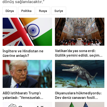
dönüş sağlanılacaktır.”
Dünya
Politika
Rusya
Suriye
Vatikan’da yas sona erdi:
İngiltere ve Hindistan ne
Gizlilik yemini edildi, seçim
üzerine anlaştı?
başlıyor
ABD istihbaratı Trump’ı
Okyanuslara hükmediyordu:
yalanladı: “Venezuelalı
Dev deniz canavarı fosili
çeteler Maduro’ya bağlı değil”
bulundu