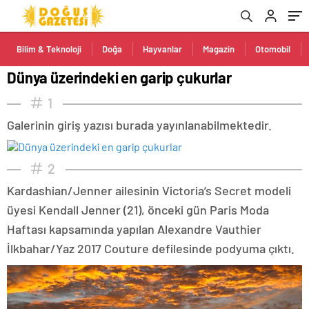
Bilim & Teknoloji
Doğa
Hayvanlar
Magazin
Otomobil
Dünya üzerindeki en garip çukurlar
1
Galerinin giriş yazısı burada yayınlanabilmektedir.
2
Kardashian/Jenner ailesinin Victoria’s Secret modeli
üyesi Kendall Jenner (21), önceki gün Paris Moda
Haftası kapsamında yapılan Alexandre Vauthier
İlkbahar/Yaz 2017 Couture defilesinde podyuma çıktı.