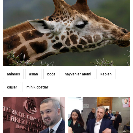
animals
aslan
boğa
hayvanlar alemi
kaplan
kuşlar
minik dostlar