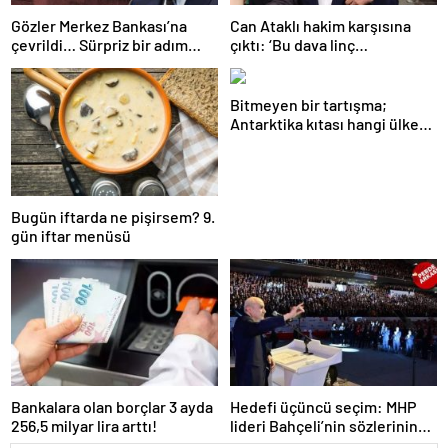
Gözler Merkez Bankası’na
Can Ataklı hakim karşısına
çevrildi… Sürpriz bir adım
çıktı: ‘Bu dava linç
gelebilir mi? İşte son faiz
kampanyasının bir sonucu’
tahminleri
Bitmeyen bir tartışma;
Antarktika kıtası hangi ülkeye
ait?
Bugün iftarda ne pişirsem? 9.
gün iftar menüsü
Bankalara olan borçlar 3 ayda
Hedefi üçüncü seçim: MHP
256,5 milyar lira arttı!
lideri Bahçeli’nin sözlerinin
gerisinde ‘erken seçim