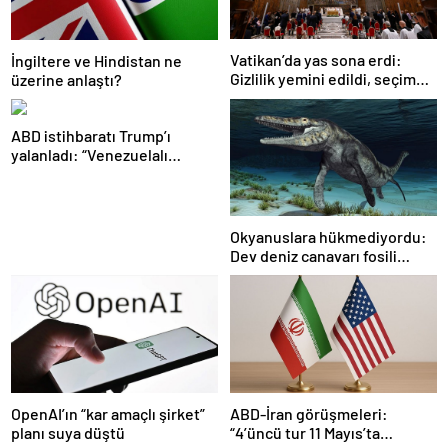
Vatikan’da yas sona erdi:
İngiltere ve Hindistan ne
Gizlilik yemini edildi, seçim
üzerine anlaştı?
başlıyor
ABD istihbaratı Trump’ı
yalanladı: “Venezuelalı
çeteler Maduro’ya bağlı değil”
Okyanuslara hükmediyordu:
Dev deniz canavarı fosili
bulundu
ABD-İran görüşmeleri:
OpenAI’ın “kar amaçlı şirket”
“4’üncü tur 11 Mayıs’ta
planı suya düştü