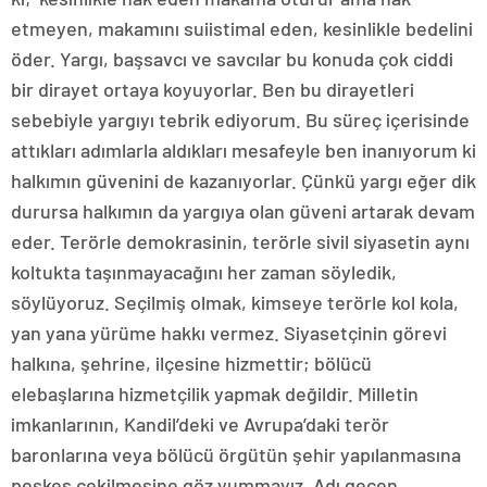
etmeyen, makamını suiistimal eden, kesinlikle bedelini
öder. Yargı, başsavcı ve savcılar bu konuda çok ciddi
bir dirayet ortaya koyuyorlar. Ben bu dirayetleri
sebebiyle yargıyı tebrik ediyorum. Bu süreç içerisinde
attıkları adımlarla aldıkları mesafeyle ben inanıyorum ki
halkımın güvenini de kazanıyorlar. Çünkü yargı eğer dik
durursa halkımın da yargıya olan güveni artarak devam
eder. Terörle demokrasinin, terörle sivil siyasetin aynı
koltukta taşınmayacağını her zaman söyledik,
söylüyoruz. Seçilmiş olmak, kimseye terörle kol kola,
yan yana yürüme hakkı vermez. Siyasetçinin görevi
halkına, şehrine, ilçesine hizmettir; bölücü
elebaşlarına hizmetçilik yapmak değildir. Milletin
imkanlarının, Kandil’deki ve Avrupa’daki terör
baronlarına veya bölücü örgütün şehir yapılanmasına
peşkeş çekilmesine göz yummayız. Adı geçen