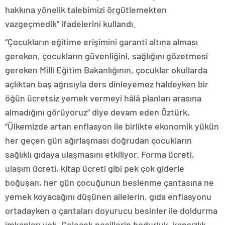
hakkına yönelik talebimizi örgütlemekten
vazgeçmedik” ifadelerini kullandı.
“Çocukların eğitime erişimini garanti altına alması
gereken, çocukların güvenliğini, sağlığını gözetmesi
gereken Milli Eğitim Bakanlığının, çocuklar okullarda
açlıktan baş ağrısıyla ders dinleyemez haldeyken bir
öğün ücretsiz yemek vermeyi hâlâ planları arasına
almadığını görüyoruz” diye devam eden Öztürk,
“Ülkemizde artan enflasyon ile birlikte ekonomik yükün
her geçen gün ağırlaşması doğrudan çocukların
sağlıklı gıdaya ulaşmasını etkiliyor. Forma ücreti,
ulaşım ücreti, kitap ücreti gibi pek çok giderle
boğuşan, her gün çocuğunun beslenme çantasına ne
yemek koyacağını düşünen ailelerin, gıda enflasyonu
ortadayken o çantaları doyurucu besinler ile doldurma
imkanları yok. Gelecek nesillerin bodurluk, kansızlık,