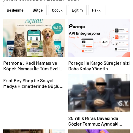
Beslenme
Bütçe
Çocuk
Eğitim
Hakkı
Petmona : Kedi Maması ve
Porego ile Kargo Süreçlerinizi
Köpek Maması İle Tüm Evcil
Daha Kolay Yönetin
Hayvan Ürünleri
Esat Bey Shop ile Sosyal
Medya Hizmetlerinde Güçlü
Panel Deneyimi
25 Yıllık Miras Davasında
Gözler Temmuz Ayındaki
Karar Duruşmasına Çevrildi