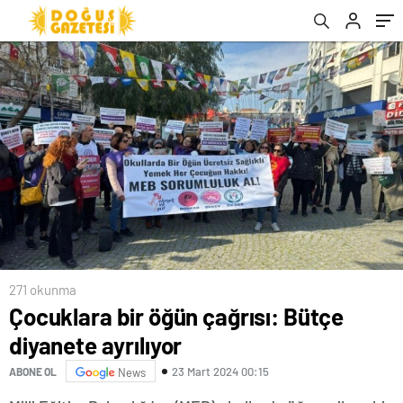
271 okunma
Çocuklara bir öğün çağrısı: Bütçe
diyanete ayrılıyor
23 Mart 2024 00:15
ABONE OL
News