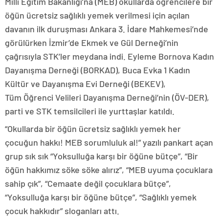
Milli Eğitim Bakanlığı’na (MEB) okullarda öğrencilere bir
öğün ücretsiz sağlıklı yemek verilmesi için açılan
davanın ilk duruşması Ankara 3. İdare Mahkemesi’nde
görülürken İzmir’de Ekmek ve Gül Derneği’nin
çağrısıyla STK’ler meydana indi. Eyleme Bornova Kadın
Dayanışma Derneği (BORKAD), Buca Evka 1 Kadın
Kültür ve Dayanışma Evi Derneği (BEKEV),
Tüm Öğrenci Velileri Dayanışma Derneği’nin (ÖV-DER),
parti ve STK temsilcileri ile yurttaşlar katıldı.
“Okullarda bir öğün ücretsiz sağlıklı yemek her
çocuğun hakkı! MEB sorumluluk al!” yazılı pankart açan
grup sık sık “Yoksulluğa karşı bir öğüne bütçe”, “Bir
öğün hakkımız söke söke alırız”, “MEB uyuma çocuklara
sahip çık”, “Cemaate değil çocuklara bütçe”,
“Yoksulluğa karşı bir öğüne bütçe”, “Sağlıklı yemek
çocuk hakkıdır” sloganları attı.