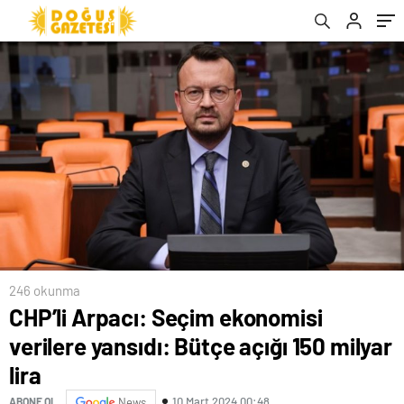
246 okunma
CHP’li Arpacı: Seçim ekonomisi
verilere yansıdı: Bütçe açığı 150 milyar
lira
10 Mart 2024 00:48
ABONE OL
News