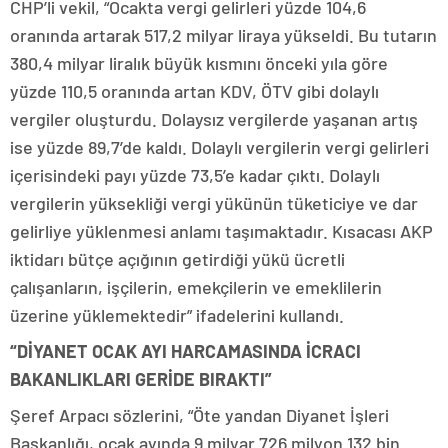
CHP’li vekil, “Ocakta vergi gelirleri yüzde 104,6
oranında artarak 517,2 milyar liraya yükseldi. Bu tutarın
380,4 milyar liralık büyük kısmını önceki yıla göre
yüzde 110,5 oranında artan KDV, ÖTV gibi dolaylı
vergiler oluşturdu. Dolaysız vergilerde yaşanan artış
ise yüzde 89,7’de kaldı. Dolaylı vergilerin vergi gelirleri
içerisindeki payı yüzde 73,5’e kadar çıktı. Dolaylı
vergilerin yüksekliği vergi yükünün tüketiciye ve dar
gelirliye yüklenmesi anlamı taşımaktadır. Kısacası AKP
iktidarı bütçe açığının getirdiği yükü ücretli
çalışanların, işçilerin, emekçilerin ve emeklilerin
üzerine yüklemektedir” ifadelerini kullandı.
“DİYANET OCAK AYI HARCAMASINDA İCRACI
BAKANLIKLARI GERİDE BIRAKTI”
Şeref Arpacı sözlerini, “Öte yandan Diyanet İşleri
Başkanlığı, ocak ayında 9 milyar 726 milyon 132 bin