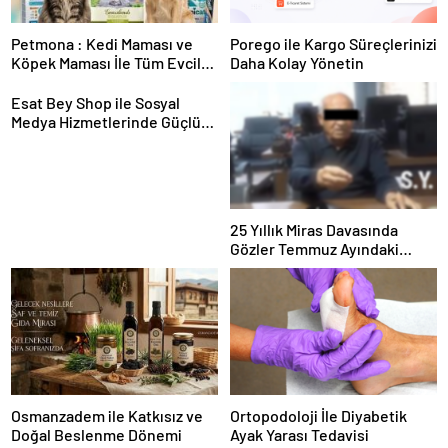
Petmona : Kedi Maması ve
Porego ile Kargo Süreçlerinizi
Köpek Maması İle Tüm Evcil
Daha Kolay Yönetin
Hayvan Ürünleri
Esat Bey Shop ile Sosyal
Medya Hizmetlerinde Güçlü
Panel Deneyimi
25 Yıllık Miras Davasında
Gözler Temmuz Ayındaki
Karar Duruşmasına Çevrildi
Osmanzadem ile Katkısız ve
Ortopodoloji İle Diyabetik
Doğal Beslenme Dönemi
Ayak Yarası Tedavisi