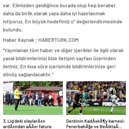
var. Elimizden geldiğince burada olup hep beraber
daha da birlik olarak yaza daha iyi hazırlanmak
istiyoruz. En büyük hedefimiz o” değerlendirmesinde
bulundu.
Haber Kaynak : HABERTURK.COM
“Yayınlanan tüm haber ve diğer içerikler ile ilgili olarak
yasal bildirimlerinizi bize iletişim sayfası üzerinden
iletiniz. En kısa süre içerisinde bildirimlerinize geri
dönüş sağlanılacaktır.”
3. Lig’deki olaylarÄ±n
Derbinin KadÄ±kÃ¶y karnesi:
ardÄ±ndan aÄÄ±r fatura
FenerbahÃ§e ve BeÅiktaÅ