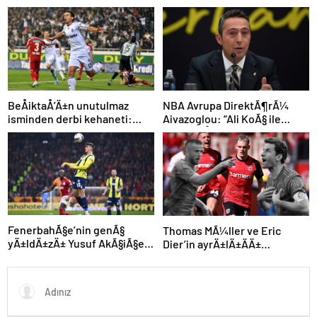
iÃ§in dikkat Ã§ekenÂ sayÄ±
NBA Avrupa DirektÃ¶rÃ¼
BeÅiktaÅ’Ä±n unutulmaz
Aivazoglou: “Ali KoÃ§ ile
isminden derbi kehaneti:
gÃ¶rÃ¼ÅtÃ¼k”
“Zor olacak ama kazanacak”
FenerbahÃ§e’nin genÃ§
Thomas MÃ¼ller ve Eric
yÄ±ldÄ±zÄ± Yusuf AkÃ§iÃ§ek
Dier’in ayrÄ±lÄ±ÄÄ±
kariyerine Avrupa’da devam
sonrasÄ± Alman devinden
edebilir
Ã§Ä±lgÄ±n plan