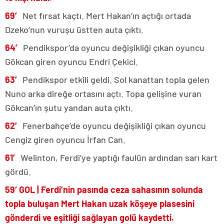
69′
Net fırsat kaçtı. Mert Hakan’ın açtığı ortada
Dzeko’nun vuruşu üstten auta çıktı.
64′
Pendikspor’da oyuncu değişikliği çıkan oyuncu
Gökcan giren oyuncu Endri Çekici.
63′
Pendikspor etkili geldi. Sol kanattan topla gelen
Nuno arka direğe ortasını açtı. Topa gelişine vuran
Gökcan’ın şutu yandan auta çıktı.
62′
Fenerbahçe’de oyuncu değişikliği çıkan oyuncu
Cengiz giren oyuncu İrfan Can.
61′
Welinton, Ferdi’ye yaptığı faulün ardından sarı kart
gördü.
59
‘
GOL |
Ferdi’nin pasında ceza sahasının solunda
topla buluşan Mert Hakan uzak köşeye plasesini
gönderdi ve eşitliği sağlayan golü kaydetti.