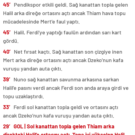
45′
Pendikspor etkili geldi. Sağ kanattan topla gelen
Halil arka direğe ortasını açtı ancak Thiam hava topu
mücadelesinde Mert’e faul yaptı.
45′
Halil, Ferdi’ye yaptığı faulün ardından sarı kart
gördü.
40′
Net fırsat kaçtı. Sağ kanattan son çizgiye inen
Mert arka direğe ortasını açtı ancak Dzeko’nun kafa
vuruşu yandan auta çıktı.
39′
Nuno sağ kanattan savunma arkasına sarkan
Halil’e pasını verdi ancak Ferdi son anda araya girdi ve
topu uzaklaştırdı.
33′
Ferdi sol kanattan topla geldi ve ortasını açtı
ancak Dzeko’nun kafa vuruşu yandan auta çıktı.
29′ GOL | Sol kanattan topla gelen Thiam arka
direkteki Halil’e ortasını açtı. Topa iyi yükselen Halil