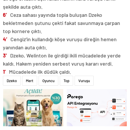
şekilde auta çıktı.
6′
Ceza sahası yayında topla buluşan Dzeko
bekletmeden şutunu çekti fakat savunmaya çarpan
top kornere çıktı.
4′
Cengiz’in kullandığı köşe vuruşu direğin hemen
yanından auta çıktı.
3′
Dzeko, Welinton ile girdiği ikili mücadelede yerde
kaldı. Hakem yeniden serbest vuruş kararı verdi.
1′
Mücadelede ilk düdük çaldı.
Dzeko
Mert
Oyuncu
Top
Vuruşu