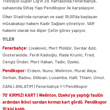
Trendyol Süper Lig’in 29. haftasında Fenerbahçe,
sahasında Siltaş Yapı Pendikspor ile karşılaşıyor.
Ülker Stadı’nda oynanan ve saat 19.00’da başlayan
müsabakayı hakem Kadir Sağlam yönetiyor. VAR
hakemi olarak ise Alper Çetin görev yapıyor.
11’LER
Fenerbahçe:
Livakovic, Mert Müldür, Serdar Aziz,
Oosterwolde, Ferdi Kadıoğlu, Rade Krunic, Fred,
Cengiz Ünder, Mert Hakan, Tadic, Dzeko.
Pendikspor:
Erdem, Nuno, Welinton, Murat Akça,
Serkan, Badou, Gökcan, Lusamba, Halil, Thiam, Umut.
CANLI ANLATIM | Fenerbahçe 1-1 Pendikspor
70
‘ KIRMIZI KART |
Welinton, Dzeko’ya yaptığı faulün
ardından ikinci sarıdan kırmızı kart gördü. Pendikspor
10 kişi kaldı.