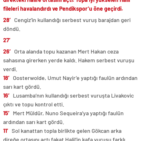
fileleri havalandırdı ve Pendikspor’u öne geçirdi.
28′
Cengiz’in kullandığı serbest vuruş barajdan geri
döndü.
27′
26′
Orta alanda topu kazanan Mert Hakan ceza
sahasına girerken yerde kaldı. Hakem serbest vuruşu
verdi.
18′
Oosterwolde, Umut Nayir’e yaptığı faulün ardından
sarı kart gördü.
16′
Lusamba’nın kullandığı serbest vuruşta Livakovic
çıktı ve topu kontrol etti.
15′
Mert Müldür, Nuno Sequeira’ya yaptığı faulün
ardından sarı kart gördü.
11′
Sol kanattan topla birlikte gelen Gökcan arka
direğe ortasını açtı fakat Halil’in kafa vuruşu farklı