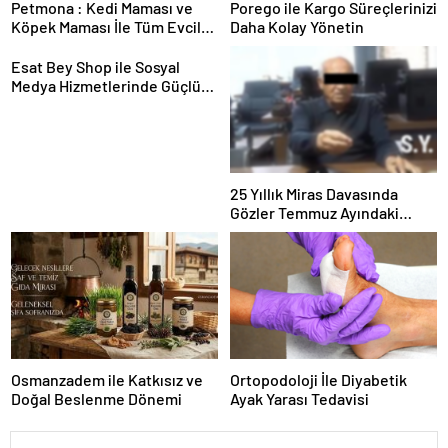
Petmona : Kedi Maması ve
Porego ile Kargo Süreçlerinizi
Köpek Maması İle Tüm Evcil
Daha Kolay Yönetin
Hayvan Ürünleri
Esat Bey Shop ile Sosyal
Medya Hizmetlerinde Güçlü
Panel Deneyimi
25 Yıllık Miras Davasında
Gözler Temmuz Ayındaki
Karar Duruşmasına Çevrildi
Osmanzadem ile Katkısız ve
Ortopodoloji İle Diyabetik
Doğal Beslenme Dönemi
Ayak Yarası Tedavisi