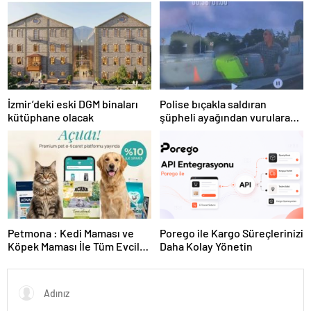
güçlendiren yeni bir dönemin
Meclis’te kabul edildi
kapılarını aralıyoruz”
İzmir’deki eski DGM binaları
Polise bıçakla saldıran
kütüphane olacak
şüpheli ayağından vurularak
yakalandı
Petmona : Kedi Maması ve
Porego ile Kargo Süreçlerinizi
Köpek Maması İle Tüm Evcil
Daha Kolay Yönetin
Hayvan Ürünleri