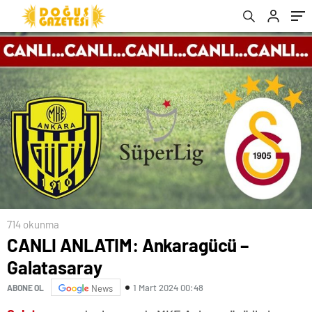
714 okunma
CANLI ANLATIM: Ankaragücü –
Galatasaray
1 Mart 2024 00:48
ABONE OL
News