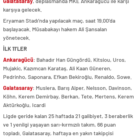
Galatasaray
, deplasmanda MKE Ankaragücü ile karşı
karşıya gelecek.
Eryaman Stadı’nda yapılacak maç, saat 19.00’da
başlayacak. Müsabakayı hakem Ali Şansalan
yönetecek.
İLK 11’LER
Ankaragücü
: Bahadır Han Güngördü, Kitsiou, Uros,
Mujakic, Kazımcan Karataş, Ali Kaan Güneren,
Pedrinho, Saponara, Efkan Bekiroğlu, Renaldo, Sowe.
Galatasaray
: Muslera, Barış Alper, Nelsson, Davinson,
Köhn, Kerem Demirbay, Berkan, Tete, Mertens, Kerem
Aktürkoğlu, Icardi
Ligde geride kalan 25 haftada 21 galibiyet, 3 beraberlik
ve 1 yenilgi yaşayan sarı-kırmızılı takım, 66 puan
topladı. Galatasaray, haftaya en yakın takipçisi