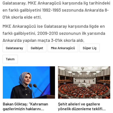
Galatasaray, MKE Ankaragücü karşısında lig tarihindeki
en farklı galibiyetini 1992-1993 sezonunda Ankara’da 8-
0’lık skorla elde etti.
MKE Ankaragücü ise Galatasaray karşısında ligde en
farklı galibiyetini, 2009-2010 sezonunun ilk yarısında
Ankara’da yapılan maçta 3-0’lık skorla aldı.
Galatasaray
Galibiyet
Mke Ankaragücü
Süper Lig
Takım
Bakan Göktaş: “Kahraman
Şehit aileleri ve gazilere
gazilerimizin haklarını
yönelik düzenleme teklifi