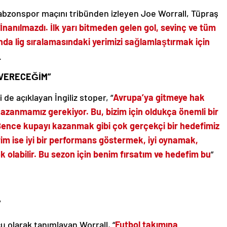
abzonspor maçını tribünden izleyen Joe Worrall, Tüpraş
İnanılmazdı. İlk yarı bitmeden gelen gol, sevinç ve tüm
da lig sıralamasındaki yerimizi sağlamlaştırmak için
.
 VERECEĞİM”
 de açıklayan İngiliz stoper, “
Avrupa’ya gitmeye hak
azanmamız gerekiyor. Bu, bizim için oldukça önemli bir
 Bence kupayı kazanmak gibi çok gerçekçi bir hedefimiz
im ise iyi bir performans göstermek, iyi oynamak,
 olabilir. Bu sezon için benim fırsatım ve hedefim bu
”
”
cu olarak tanımlayan Worrall, “
Futbol takımına