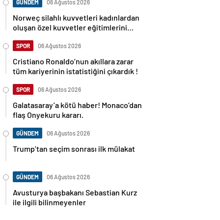
GÜNDEM
06 Ağustos 2026
Norweç silahlı kuvvetleri kadınlardan
oluşan özel kuvvetler eğitimlerini
başlattı.
SPOR
06 Ağustos 2026
Cristiano Ronaldo’nun akıllara zarar
tüm kariyerinin istatistiğini çıkardık !
SPOR
06 Ağustos 2026
Galatasaray’a kötü haber! Monaco’dan
flaş Onyekuru kararı.
GÜNDEM
06 Ağustos 2026
Trump’tan seçim sonrası ilk mülakat
GÜNDEM
06 Ağustos 2026
Avusturya başbakanı Sebastian Kurz
ile ilgili bilinmeyenler