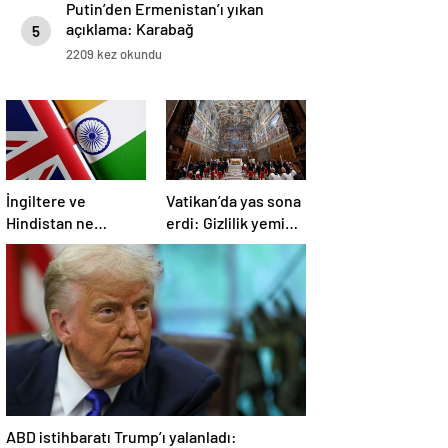
Putin’den Ermenistan’ı yıkan
açıklama: Karabağ
5
Azerbaycan’ın ayrılmaz bir
2209 kez okundu
parçasıdır!
İngiltere ve
Vatikan’da yas sona
Hindistan ne
erdi: Gizlilik yemini
üzerine anlaştı?
edildi, seçim
başlıyor
ABD istihbaratı Trump’ı yalanladı: