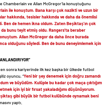
nde Chamberlain ve Allan McGregor’la konuştuğunu
ain ile konuştum. Bana karşı çok nazikti ve uzun bir
anlar hakkında, tesisler hakkında ve daha da önemlisi
rdi. Ben de hemen ikna oldum. Zaten Beşiktaş’ın çok
 da bunu teyit etmiş oldu. Rangers’ta beraber
 konuştum. Allan McGregor da daha önce burada
lgınca olduğunu söyledi. Ben de bunu deneyimlemek için
ANLANDIRIYOR”
en sonra kariyerinde ilk kez başka bir ülkede futbol
iliz oyuncu, “
Yeni bir şey denemek için doğru zamandı
dum ve büyüdüm. Kulüple bu kadar çok maça çıktığım
letmek için iyi bir fırsat yakaladığımı düşünüyorum.
şiktaş gibi büyük bir futbol kulübünde oynamak beni
masını yaptı.