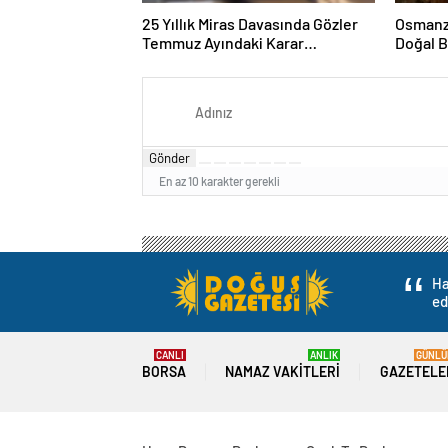
25 Yıllık Miras Davasında Gözler
Osmanza
Temmuz Ayındaki Karar
Doğal 
Duruşmasına Çevrildi
Gönder
En az 10 karakter gerekli
Ha
ed
CANLI
ANLIK
GÜNLÜ
BORSA
NAMAZ VAKITLERI
GAZETELE