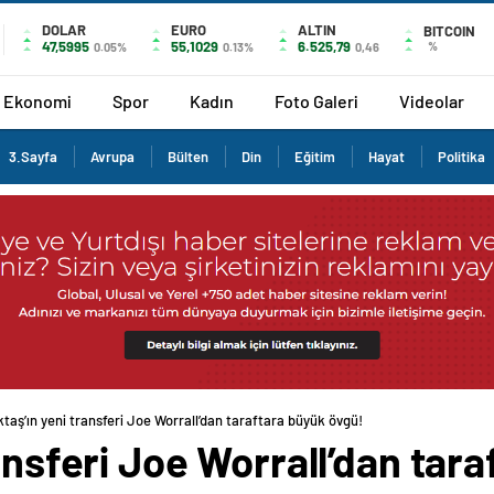
DOLAR
EURO
ALTIN
BITCOIN
47,5995
55,1029
6.525,79
%
0.05%
0.13%
0,46
Ekonomi
Spor
Kadın
Foto Galeri
Videolar
3.Sayfa
Avrupa
Bülten
Din
Eğitim
Hayat
Politika
ktaş’ın yeni transferi Joe Worrall’dan taraftara büyük övgü!
ransferi Joe Worrall’dan tar