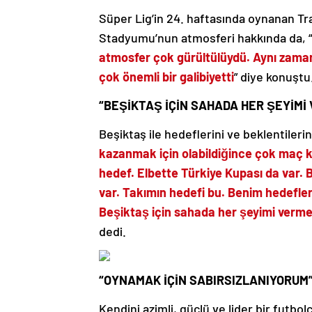
Süper Lig’in 24. haftasında oynanan Tr
Stadyumu’nun atmosferi hakkında da, “
atmosfer çok gürültülüydü. Aynı zaman
çok önemli bir galibiyetti
” diye konuştu
“BEŞİKTAŞ İÇİN SAHADA HER ŞEYİMİ
Beşiktaş ile hedeflerini ve beklentilerini
kazanmak için olabildiğince çok maç k
hedef. Elbette Türkiye Kupası da var.
var. Takımın hedefi bu. Benim hedefler
Beşiktaş için sahada her şeyimi vermek
dedi.
“OYNAMAK İÇİN SABIRSIZLANIYORUM
Kendini azimli, güçlü ve lider bir futbol