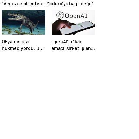
“Venezuelalı çeteler Maduro’ya bağlı değil”
Okyanuslara
OpenAI’ın “kar
hükmediyordu: Dev
amaçlı şirket” planı
deniz canavarı fosili
suya düştü
bulundu