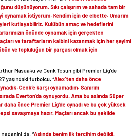
uğunu düşünüyorum. Sıkı çalışırım ve sahada tam bir
iyi oynamak istiyorum. Kendim için de elbette. Umarım
yleri kutlayabiliriz. Kulübün amaç ve hedeflerini
tarlarımızın önünde oynamak için gerçekten
açları ve taraftarların kalbini kazanmak için her şeyimi
bün ve topluluğun bir parçası olmak için
Arthur Masuaku ve Cenk Tosun gibi Premier Lig’de
7 yaşındaki futbolcu, “
Alex’ten daha önce
 oynadık. Cenk’e karşı oynamadım. Sanırım
ırada Everton’da oynuyordu. Ama bu aslında Süper
ular daha önce Premier Lig’de oynadı ve bu çok yüksek
 hepsi savaşmaya hazır. Maçları ancak bu şekilde
 nedenini de, “
Aslında benim ilk tercihim değildi.