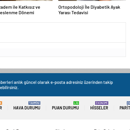
dem ile Katkısız ve
Ortopodoloji İle Diyabetik Ayak
Beslenme Dönemi
Yarası Tedavisi
berleri anlık güncel olarak e-posta adresiniz üzerinden takip
ebilirsiniz.
K
TAHMİNİ
LİG
EKONOMİ
E
R
HAVA DURUMU
PUAN DURUMU
HISSELER
PARI