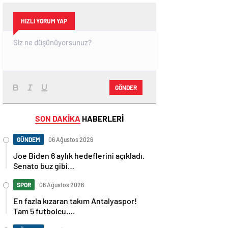
HIZLI YORUM YAP
GÖNDER
SON DAKİKA
HABERLERİ
GÜNDEM
06 Ağustos 2026
Joe Biden 6 aylık hedeflerini açıkladı.
Senato buz gibi…
SPOR
06 Ağustos 2026
En fazla kızaran takım Antalyaspor!
Tam 5 futbolcu….