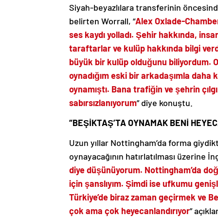
Siyah-beyazlılara transferinin öncesi
belirten Worrall, “
Alex Oxlade-Chamberl
ses kaydı yolladı. Şehir hakkında, ins
taraftarlar ve kulüp hakkında bilgi ve
büyük bir kulüp olduğunu biliyordum. O
oynadığım eski bir arkadaşımla daha
oynamıştı. Bana trafiğin ve şehrin çı
sabırsızlanıyorum
” diye konuştu.
“BEŞİKTAŞ’TA OYNAMAK BENİ HEYEC
Uzun yıllar Nottingham’da forma giydikt
oynayacağının hatırlatılması üzerine İng
diye düşünüyorum. Nottingham’da doğ
için şanslıyım. Şimdi ise ufkumu geniş
Türkiye’de biraz zaman geçirmek ve Be
çok ama çok heyecanlandırıyor
” açıkla