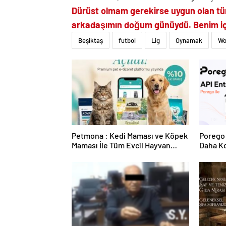
Dürüst olmam gerekirse uygun olan tü
arkadaşımın doğum günüydü. Benim içi
Beşiktaş
futbol
Lig
Oynamak
Wo
Petmona : Kedi Maması ve Köpek
Porego 
Maması İle Tüm Evcil Hayvan
Daha Ko
Ürünleri