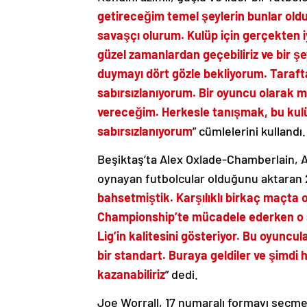
getireceğim temel şeylerin bunlar old
savaşçı olurum. Kulüp için gerçekten 
güzel zamanlardan geçebiliriz ve bir şe
duymayı dört gözle bekliyorum. Taraf
sabırsızlanıyorum. Bir oyuncu olarak m
vereceğim. Herkesle tanışmak, bu kulü
sabırsızlanıyorum
” cümlelerini kullandı.
Beşiktaş’ta Alex Oxlade-Chamberlain, 
oynayan futbolcular olduğunu aktaran 2
bahsetmiştik. Karşılıklı birkaç maçta
Championship’te mücadele ederken o s
Lig’in kalitesini gösteriyor. Bu oyunc
bir standart. Buraya geldiler ve şimdi
kazanabiliriz
” dedi.
Joe Worrall, 17 numaralı formayı seçme