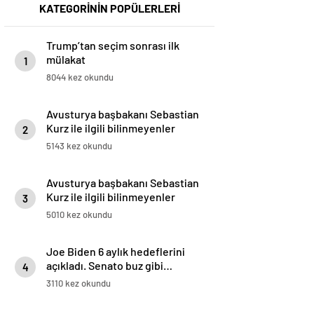
KATEGORİNİN POPÜLERLERİ
Trump’tan seçim sonrası ilk
mülakat
1
8044 kez okundu
Avusturya başbakanı Sebastian
Kurz ile ilgili bilinmeyenler
2
5143 kez okundu
Avusturya başbakanı Sebastian
Kurz ile ilgili bilinmeyenler
3
5010 kez okundu
Joe Biden 6 aylık hedeflerini
açıkladı. Senato buz gibi…
4
3110 kez okundu