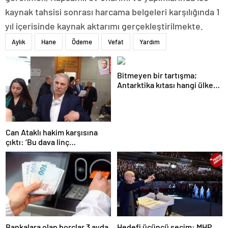
kaynak tahsisi sonrası harcama belgeleri karşılığında 1
yıl içerisinde kaynak aktarımı gerçekleştirilmekte.
Aylık
Hane
Ödeme
Vefat
Yardım
Bitmeyen bir tartışma;
Antarktika kıtası hangi ülkeye
ait?
Can Ataklı hakim karşısına
çıktı: ‘Bu dava linç
kampanyasının bir sonucu’
Bankalara olan borçlar 3 ayda
Hedefi üçüncü seçim: MHP