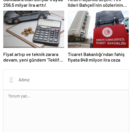
256,5 milyar lira arttı!
lideri Bahçeli’nin sözlerinin
gerisinde ‘erken seçim
formülü’ yattığı konuşuluyor
Fiyat artışı ve teknik zarara
Ticaret Bakanlığı’ndan fahiş
devam, yeni gündem ‘Teklif
fiyata 848 milyon lira ceza
Platformu’: ‘Trafik’te tartışma
çok!