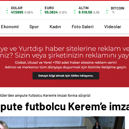
DOLAR
EURO
ALTIN
BITCOIN
47,5995
55,0824
6.519,56
%
0.06%
0.12%
0,36
Ekonomi
Spor
Kadın
Foto Galeri
Videolar
Güler’den ampute futbolcu Kerem’e imzalı forma sürprizi
pute futbolcu Kerem’e imzal