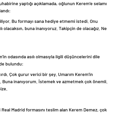
uhabirine yaptığı açıklamada, oğlunun Kerem’e selamı
landı:
iliyor. Bu formayı sana hediye etmemi istedi. Onu
ı olacaksın, buna inanıyoruz. Takipçin de olacağız. Ne
in odasında asılı olmasıyla ilgili düşüncelerini dile
ede bulundu:
tırdı. Çok gurur verici bir şey. Umarım Kerem’in
ak. Buna inanıyorum. İstemek ve azmetmek çok önemli.
ize.
iği Real Madrid formasını teslim alan Kerem Demez, çok