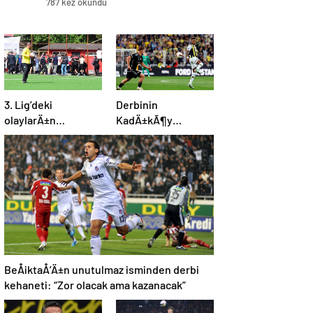
787 kez okundu
3. Lig’deki
Derbinin
olaylarÄ±n
KadÄ±kÃ¶y
ardÄ±ndan aÄÄ±r
karnesi:
fatura
FenerbahÃ§e ve
BeÅiktaÅ iÃ§in
dikkat
Ã§ekenÂ sayÄ±
BeÅiktaÅ’Ä±n unutulmaz isminden derbi
kehaneti: “Zor olacak ama kazanacak”