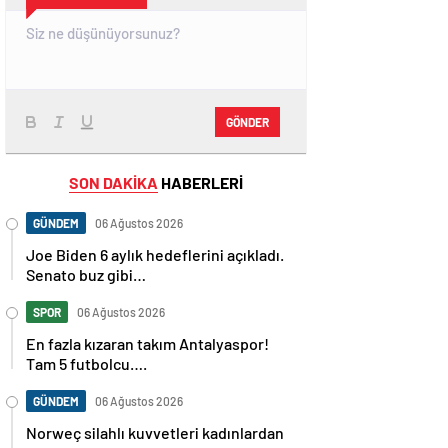
GÖNDER
SON DAKİKA
HABERLERİ
GÜNDEM
06 Ağustos 2026
Joe Biden 6 aylık hedeflerini açıkladı.
Senato buz gibi…
SPOR
06 Ağustos 2026
En fazla kızaran takım Antalyaspor!
Tam 5 futbolcu….
GÜNDEM
06 Ağustos 2026
Norweç silahlı kuvvetleri kadınlardan