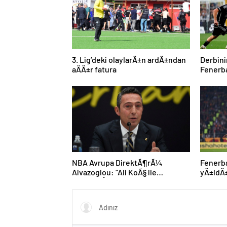
3. Lig’deki olaylarÄ±n ardÄ±ndan
Derbin
aÄÄ±r fatura
Fenerba
dikkat
NBA Avrupa DirektÃ¶rÃ¼
Fenerb
Aivazoglou: “Ali KoÃ§ ile
yÄ±ldÄ
gÃ¶rÃ¼ÅtÃ¼k”
kariyer
edebili