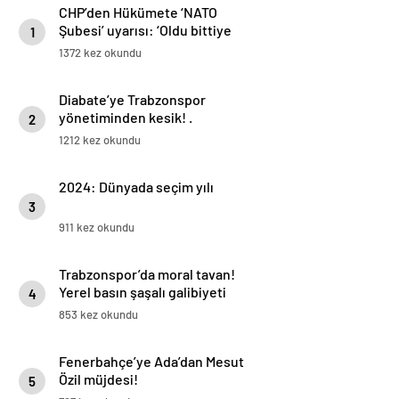
CHP’den Hükümete ‘NATO
Şubesi’ uyarısı: ‘Oldu bittiye
1
getirmeyin’
1372 kez okundu
Diabate’ye Trabzonspor
yönetiminden kesik! .
2
1212 kez okundu
2024: Dünyada seçim yılı
3
911 kez okundu
Trabzonspor’da moral tavan!
Yerel basın şaşalı galibiyeti
4
manşetlerine böyle taşıdı…
853 kez okundu
Fenerbahçe’ye Ada’dan Mesut
Özil müjdesi!
5