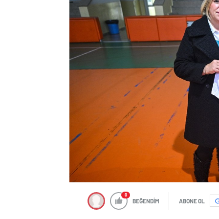
0
BEĞENDİM
ABONE OL