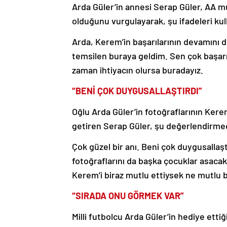
Arda Güler’in annesi Serap Güler, AA m
olduğunu vurgulayarak, şu ifadeleri kul
Arda, Kerem’in başarılarının devamını d
temsilen buraya geldim. Sen çok başarıl
zaman ihtiyacın olursa buradayız.
“BENİ ÇOK DUYGUSALLAŞTIRDI”
Oğlu Arda Güler’in fotoğraflarının Kerem’
getiren Serap Güler, şu değerlendirm
Çok güzel bir anı. Beni çok duygusallaş
fotoğraflarını da başka çocuklar asac
Kerem’i biraz mutlu ettiysek ne mutlu b
“SIRADA ONU GÖRMEK VAR”
Milli futbolcu Arda Güler’in hediye ett