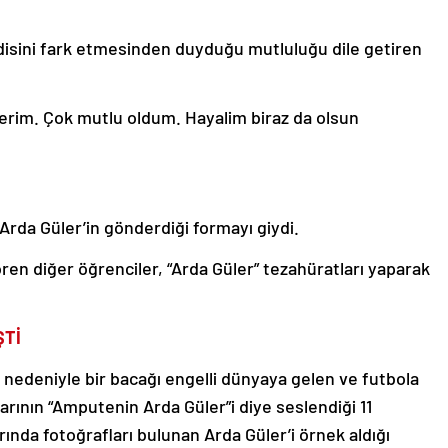
ndisini fark etmesinden duyduğu mutluluğu dile getiren
rim. Çok mutlu oldum. Hayalim biraz da olsun
da Güler’in gönderdiği formayı giydi.
ören diğer öğrenciler, “Arda Güler” tezahüratları yaparak
ŞTİ
 nedeniyle bir bacağı engelli dünyaya gelen ve futbola
rının “Amputenin Arda Güler”i diye seslendiği 11
nda fotoğrafları bulunan Arda Güler’i örnek aldığı