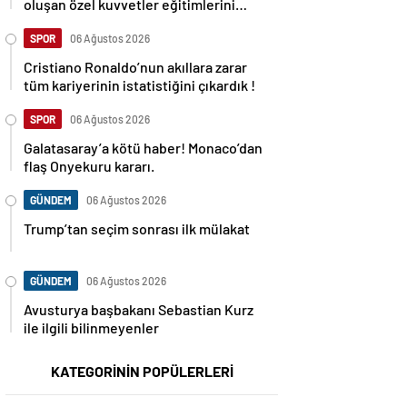
oluşan özel kuvvetler eğitimlerini
başlattı.
SPOR
06 Ağustos 2026
Cristiano Ronaldo’nun akıllara zarar
tüm kariyerinin istatistiğini çıkardık !
SPOR
06 Ağustos 2026
Galatasaray’a kötü haber! Monaco’dan
flaş Onyekuru kararı.
GÜNDEM
06 Ağustos 2026
Trump’tan seçim sonrası ilk mülakat
GÜNDEM
06 Ağustos 2026
Avusturya başbakanı Sebastian Kurz
ile ilgili bilinmeyenler
KATEGORİNİN POPÜLERLERİ