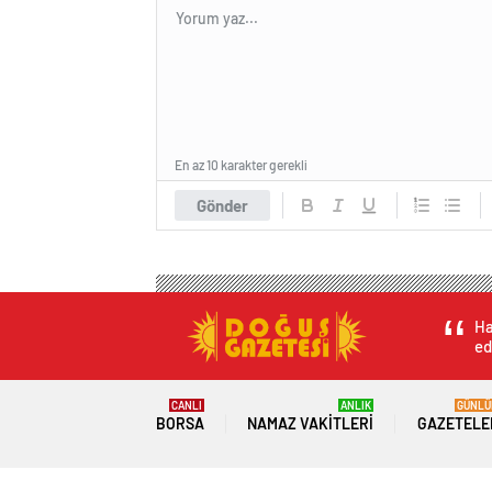
En az 10 karakter gerekli
Gönder
Ha
ed
CANLI
ANLIK
GÜNLÜ
BORSA
NAMAZ VAKITLERI
GAZETELE