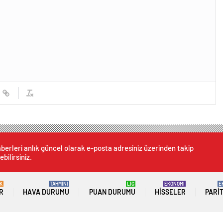
berleri anlık güncel olarak e-posta adresiniz üzerinden takip
ebilirsiniz.
K
TAHMİNİ
LİG
EKONOMİ
E
R
HAVA DURUMU
PUAN DURUMU
HISSELER
PARI