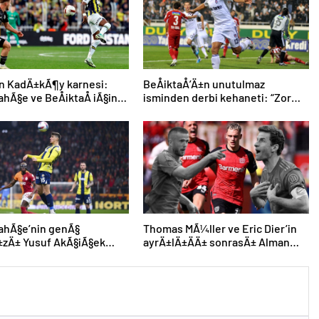
in KadÄ±kÃ¶y karnesi:
BeÅiktaÅ’Ä±n unutulmaz
hÃ§e ve BeÅiktaÅ iÃ§in
isminden derbi kehaneti: “Zor
 Ã§ekenÂ sayÄ±
olacak ama kazanacak”
ahÃ§e’nin genÃ§
Thomas MÃ¼ller ve Eric Dier’in
±zÄ± Yusuf AkÃ§iÃ§ek
ayrÄ±lÄ±ÄÄ± sonrasÄ± Alman
ine Avrupa’da devam
devinden Ã§Ä±lgÄ±n plan
r