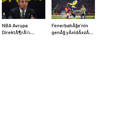
NBA Avrupa
FenerbahÃ§e’nin
DirektÃ¶rÃ¼
genÃ§ yÄ±ldÄ±zÄ±
Aivazoglou: “Ali
Yusuf AkÃ§iÃ§ek
KoÃ§ ile
kariyerine
gÃ¶rÃ¼ÅtÃ¼k”
Avrupa’da devam
edebilir