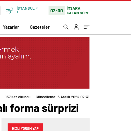
İMSAK'A
İSTANBUL
02:00
KALAN SÜRE
°
Yazarlar
Gazeteler
157 kez okundu
|
Güncelleme: 5 Aralık 2024 02:31
ı forma sürprizi
HIZLI YORUM YAP