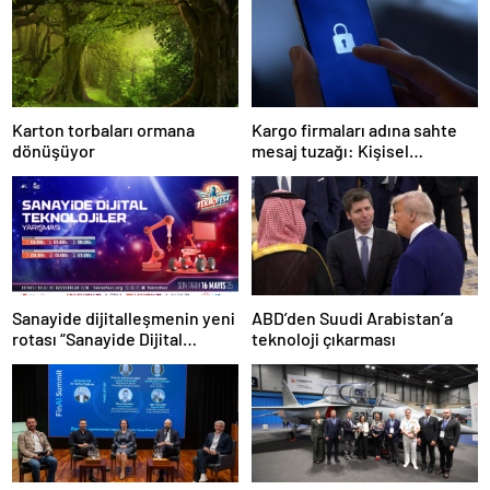
Karton torbaları ormana
Kargo firmaları adına sahte
dönüşüyor
mesaj tuzağı: Kişisel
bilgileriniz tehlikede!
Sanayide dijitalleşmenin yeni
ABD’den Suudi Arabistan’a
rotası “Sanayide Dijital
teknoloji çıkarması
Teknolojiler Yarışması” ile
belirleniyor!