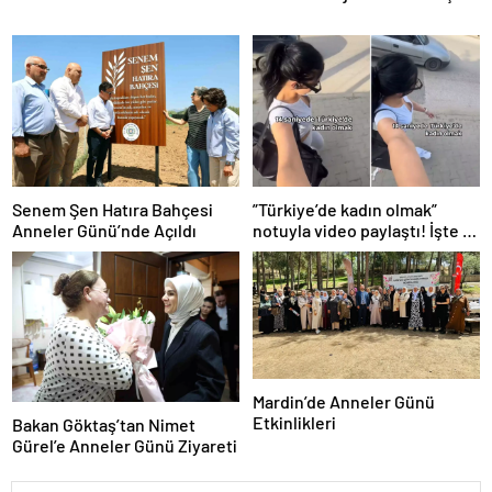
verme sürecine yardım eden
10 meyve!
Senem Şen Hatıra Bahçesi
”Türkiye’de kadın olmak”
Anneler Günü’nde Açıldı
notuyla video paylaştı! İşte 14
saniyede yaşananlar
Mardin’de Anneler Günü
Etkinlikleri
Bakan Göktaş’tan Nimet
Gürel’e Anneler Günü Ziyareti