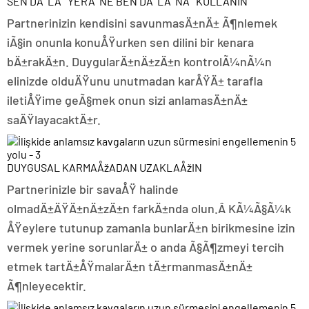
SEN DÄ°LÄ° YERÄ°NE BEN DÄ°LÄ°NÄ° KULLANIN
Partnerinizin kendisini savunmasÄ±nÄ± Ã¶nlemek
iÃ§in onunla konuÅŸurken sen dilini bir kenara
bÄ±rakÄ±n. DuygularÄ±nÄ±zÄ±n kontrolÃ¼nÃ¼n
elinizde olduÄŸunu unutmadan karÅŸÄ± tarafla
iletiÅŸime geÃ§mek onun sizi anlamasÄ±nÄ±
saÄŸlayacaktÄ±r.
DUYGUSAL KARMAÅžADAN UZAKLAÅžIN
Partnerinizle bir savaÅŸ halinde
olmadÄ±ÄŸÄ±nÄ±zÄ±n farkÄ±nda olun.Â KÃ¼Ã§Ã¼k
ÅŸeylere tutunup zamanla bunlarÄ±n birikmesine izin
vermek yerine sorunlarÄ± o anda Ã§Ã¶zmeyi tercih
etmek tartÄ±ÅŸmalarÄ±n tÄ±rmanmasÄ±nÄ±
Ã¶nleyecektir.