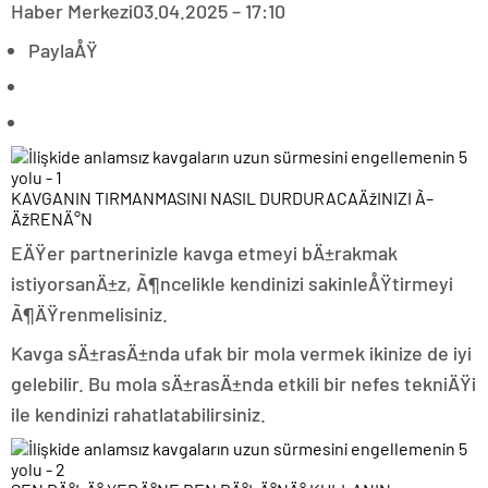
Haber Merkezi
03.04.2025 – 17:10
PaylaÅŸ
KAVGANIN TIRMANMASINI NASIL DURDURACAÄžINIZI Ã–
ÄžRENÄ°N
EÄŸer partnerinizle kavga etmeyi bÄ±rakmak
istiyorsanÄ±z, Ã¶ncelikle kendinizi sakinleÅŸtirmeyi
Ã¶ÄŸrenmelisiniz.
Kavga sÄ±rasÄ±nda ufak bir mola vermek ikinize de iyi
gelebilir. Bu mola sÄ±rasÄ±nda etkili bir nefes tekniÄŸi
ile kendinizi rahatlatabilirsiniz.