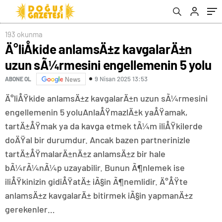
193 okunma
Ä°liÅkide anlamsÄ±z kavgalarÄ±n
uzun sÃ¼rmesini engellemenin 5 yolu
9 Nisan 2025 13:53
ABONE OL
News
Ä°liÅŸkide anlamsÄ±z kavgalarÄ±n uzun sÃ¼rmesini
engellemenin 5 yoluAnlaÅŸmazlÄ±k yaÅŸamak,
tartÄ±ÅŸmak ya da kavga etmek tÃ¼m iliÅŸkilerde
doÄŸal bir durumdur. Ancak bazen partnerinizle
tartÄ±ÅŸmalarÄ±nÄ±z anlamsÄ±z bir hale
bÃ¼rÃ¼nÃ¼p uzayabilir. Bunun Ã¶nlemek ise
iliÅŸkinizin gidiÅŸatÄ± iÃ§in Ã¶nemlidir. Ä°ÅŸte
anlamsÄ±z kavgalarÄ± bitirmek iÃ§in yapmanÄ±z
gerekenler…