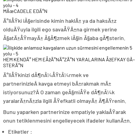
MÃœCADELE EDÄ°N
Ä°liÅŸki iÃ§erisinde kimin haklÄ± ya da haksÄ±z
olduÄŸuyla ilgili ego savaÅŸÄ±na girmek yerine
Ã§atÄ±ÅŸmayÄ± Ã§Ã¶zmek iÃ§in Ã§aba gÃ¶sterin.
HEM KENDÄ° HEM EÅžÄ°NÄ°ZÄ°N YARALARINA ÅžEFKAY GÃ–
STERÄ°N
Ä°liÅŸkinizi dÃ¶nÃ¼ÅŸtÃ¼rmek ve
partnerinizleÂ kavga etmeyi bÄ±rakmak mÄ±
istiyorsunuz?Â O zaman geÃ§miÅŸe dÃ¶nÃ¼k
yaralarÄ±nÄ±zla ilgili ÅŸefkatli olmayÄ± Ã¶ÄŸrenin.
Bunu yaparken partnerinize empatiyle yaklaÅŸarak
onun tetiklenmesini engelleyecek ifadeler kullanÄ±n.
Etiketler :