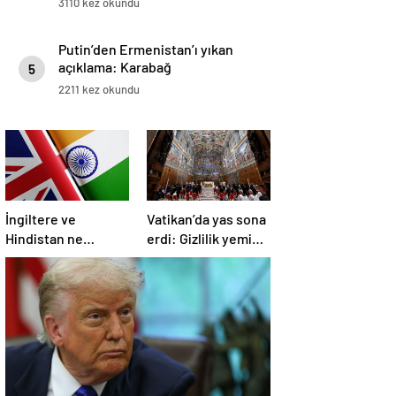
3110 kez okundu
Putin’den Ermenistan’ı yıkan
açıklama: Karabağ
5
Azerbaycan’ın ayrılmaz bir
2211 kez okundu
parçasıdır!
İngiltere ve
Vatikan’da yas sona
Hindistan ne
erdi: Gizlilik yemini
üzerine anlaştı?
edildi, seçim
başlıyor