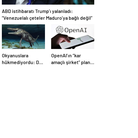
ABD istihbaratı Trump’ı yalanladı:
“Venezuelalı çeteler Maduro’ya bağlı değil”
Okyanuslara
OpenAI’ın “kar
hükmediyordu: Dev
amaçlı şirket” planı
deniz canavarı fosili
suya düştü
bulundu