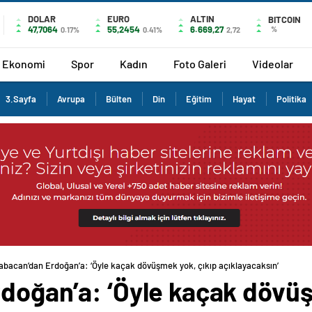
DOLAR
EURO
ALTIN
BITCOIN
47,7064
55,2454
6.669,27
%
0.17%
0.41%
2,72
Ekonomi
Spor
Kadın
Foto Galeri
Videolar
3.Sayfa
Avrupa
Bülten
Din
Eğitim
Hayat
Politika
Babacan’dan Erdoğan’a: ‘Öyle kaçak dövüşmek yok, çıkıp açıklayacaksın’
rdoğan’a: ‘Öyle kaçak dövüş