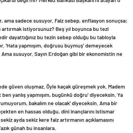
 çıkardı değil mi? Merkez Bankası Başkanı’nı atayan o
işler, ama sadece susuyor. Faiz sebep, enflasyon sonuçsa;
ı artırmak istiyorsunuz? Beş yıl boyunca bu tezi
edir dayattığınız bu tezin sebep olduğu bu tabloyla
yor. ‘Hata yapmışım, doğrusu buymuş’ demeyecek
ı? Ama susuyor. Sayın Erdoğan gibi bir ekonomistin ne
kede güven oluşmaz. Öyle kaçak güreşmek yok. Madem
Evet ben yanlış yapmışım, bugünkü doğru’ diyeceksin. Ya
 yumuyorum, bakalım ne olacak’ diyeceksin. Ama bir
çekten en hassas olduğu, dini inançlarını istismar
ekiz ayda sekiz kere faiz artırmanın açıklamasını
azık günah bu insanlara.