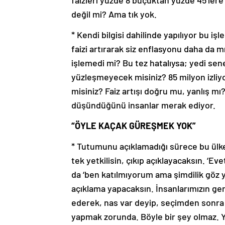
faizleri yüzde 8 buçuktan yüzde 45’lere
değil mi? Ama tık yok.
* Kendi bilgisi dahilinde yapılıyor bu 
faizi artırarak siz enflasyonu daha da m
işlemedi mi? Bu tez hatalıysa; yedi sen
yüzleşmeyecek misiniz? 85 milyon izli
misiniz? Faiz artışı doğru mu, yanlış m
düşündüğünü insanlar merak ediyor.
“ÖYLE KAÇAK GÜREŞMEK YOK”
* Tutumunu açıklamadığı sürece bu ül
tek yetkilisin, çıkıp açıklayacaksın. ‘
da ‘ben katılmıyorum ama şimdilik göz
açıklama yapacaksın. İnsanlarımızın ger
ederek, nas var deyip, seçimden sonra s
yapmak zorunda. Böyle bir şey olmaz. Y