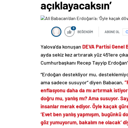
açıklayacaksın’
0
BEĞENDİM
ABONE OL
Yalova’da konuşan
DEVA Partisi Genel 
ayda sekiz kez artırarak yüz 45’lere çık
Cumhurbaşkanı Recep Tayyip Erdoğan’ın 
“Erdoğan destekliyor mu, desteklemiyor 
ama sadece susuyor” diyen Babacan,
“F
enflasyonu daha da mı artırmak istiyor
doğru mu, yanlış mı? Ama susuyor. Sa
insanlar merak ediyor. Öyle kaçak gür
‘Evet ben yanlış yapmışım, bugünkü do
göz yumuyorum, bakalım ne olacak’ diy