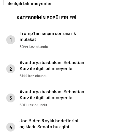
ile ilgili bilinmeyenler
KATEGORİNİN POPÜLERLERİ
Trump’tan seçim sonrası ilk
mülakat
1
8044 kez okundu
Avusturya başbakanı Sebastian
Kurz ile ilgili bilinmeyenler
2
5144 kez okundu
Avusturya başbakanı Sebastian
Kurz ile ilgili bilinmeyenler
3
5011 kez okundu
Joe Biden 6 aylık hedeflerini
açıkladı. Senato buz gibi…
4