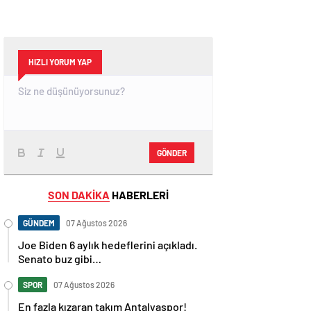
HIZLI YORUM YAP
GÖNDER
SON DAKİKA
HABERLERİ
GÜNDEM
07 Ağustos 2026
Joe Biden 6 aylık hedeflerini açıkladı.
Senato buz gibi…
SPOR
07 Ağustos 2026
En fazla kızaran takım Antalyaspor!