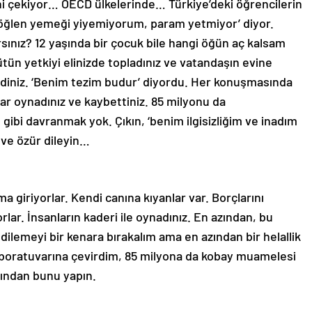
sini çekiyor… OECD ülkelerinde… Türkiye’deki öğrencilerin
 ‘öğlen yemeği yiyemiyorum, param yetmiyor’ diyor.
sınız? 12 yaşında bir çocuk bile hangi öğün aç kalsam
tün yetkiyi elinizde topladınız ve vatandaşın evine
diniz. ‘Benim tezim budur’ diyordu. Her konuşmasında
r oynadınız ve kaybettiniz. 85 milyonu da
gibi davranmak yok. Çıkın, ‘benim ilgisizliğim ve inadım
 ve özür dileyin…
 giriyorlar. Kendi canına kıyanlar var. Borçlarını
lar. İnsanların kaderi ile oynadınız. En azından, bu
 dilemeyi bir kenara bırakalım ama en azından bir helallik
 laboratuvarına çevirdim, 85 milyona da kobay muamelesi
azından bunu yapın.