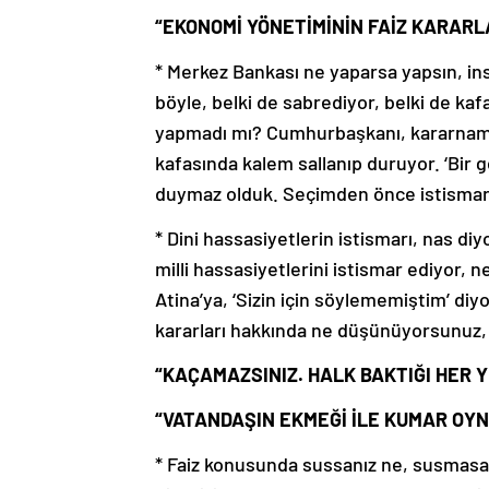
“EKONOMİ YÖNETİMİNİN FAİZ KARAR
* Merkez Bankası ne yaparsa yapsın, i
böyle, belki de sabrediyor, belki de ka
yapmadı mı? Cumhurbaşkanı, kararname y
kafasında kalem sallanıp duruyor. ‘Bir
duymaz olduk. Seçimden önce istismar
* Dini hassasiyetlerin istismarı, nas di
milli hassasiyetlerini istismar ediyor, n
Atina’ya, ‘Sizin için söylememiştim’ di
kararları hakkında ne düşünüyorsunuz
“KAÇAMAZSINIZ. HALK BAKTIĞI HER Y
“VATANDAŞIN EKMEĞİ İLE KUMAR OYN
* Faiz konusunda sussanız ne, susmasan