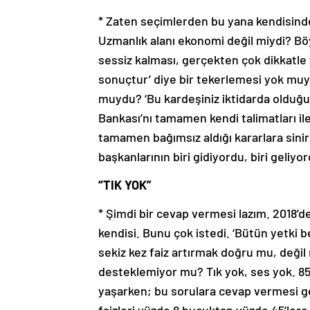
* Zaten seçimlerden bu yana kendisinden
Uzmanlık alanı ekonomi değil miydi? B
sessiz kalması, gerçekten çok dikkatle
sonuçtur’ diye bir tekerlemesi yok mu
muydu? ‘Bu kardeşiniz iktidarda olduğ
Bankası’nı tamamen kendi talimatları i
tamamen bağımsız aldığı kararlara sin
başkanlarının biri gidiyordu, biri geliyo
“TIK YOK”
* Şimdi bir cevap vermesi lazım. 2018’den
kendisi. Bunu çok istedi. ‘Bütün yetki 
sekiz kez faiz artırmak doğru mu, değil 
desteklemiyor mu? Tık yok, ses yok. 85 m
yaşarken; bu sorulara cevap vermesi g