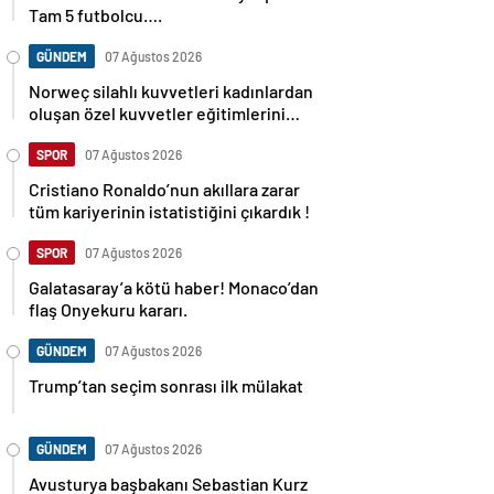
Tam 5 futbolcu….
GÜNDEM
07 Ağustos 2026
Norweç silahlı kuvvetleri kadınlardan
oluşan özel kuvvetler eğitimlerini
başlattı.
SPOR
07 Ağustos 2026
Cristiano Ronaldo’nun akıllara zarar
tüm kariyerinin istatistiğini çıkardık !
SPOR
07 Ağustos 2026
Galatasaray’a kötü haber! Monaco’dan
flaş Onyekuru kararı.
GÜNDEM
07 Ağustos 2026
Trump’tan seçim sonrası ilk mülakat
GÜNDEM
07 Ağustos 2026
Avusturya başbakanı Sebastian Kurz