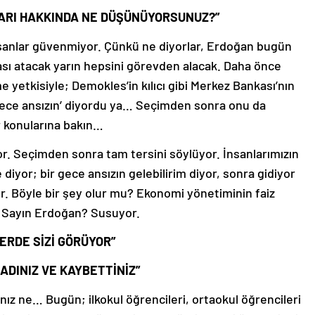
LARI HAKKINDA NE DÜŞÜNÜYORSUNUZ?”
nsanlar güvenmiyor. Çünkü ne diyorlar, Erdoğan bugün
fası atacak yarın hepsini görevden alacak. Daha önce
etkisiyle; Demokles’in kılıcı gibi Merkez Bankası’nın
 gece ansızın’ diyordu ya… Seçimden sonra onu da
 konularına bakın…
yor. Seçimden sonra tam tersini söylüyor. İnsanlarımızın
e diyor; bir gece ansızın gelebilirim diyor, sonra gidiyor
yor. Böyle bir şey olur mu? Ekonomi yönetiminin faiz
, Sayın Erdoğan? Susuyor.
ERDE SİZİ GÖRÜYOR”
ADINIZ VE KAYBETTİNİZ”
ız ne… Bugün; ilkokul öğrencileri, ortaokul öğrencileri