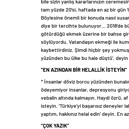
bile sizin yanlış kararlarınızın cereme
tam yüzde 20’si, haftada en az bir gün
Böylesine önemli bir konuda nasıl susar
diye bir tercihte bulunuyor… 2018’de bü
götürdüğü ekmek üzerine bir bahse gir
söylüyordu. Vatandaşın ekmeği ile kuma
kaybettirdiniz. Şimdi hiçbir şey yokmuş 
yüzünden bu ülke bu hale düştü’, deyin
“EN AZINDAN BİR HELALLİK İSTEYİN”
* İnsanlar döviz borcu yüzünden bunalıma
ödeyemiyor insanlar, depresyonu giriyor
vebalin altında kalmayın. Haydi özrü, af
isteyin. ‘Türkiye’yi başarısız deneyler
yaptım, hakkınız helal edin’ deyin. En 
“ÇOK YAZIK”