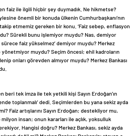
 faiz ile ilgili hiçbir şey duymadık. Ne hikmetse?
öylesine önemli bir konuda ülkenin Cumhurbaşkanı’nın
 takip etmemiz gereken bir konu. ‘Faiz sebep, enflasyon
ydu? Sürekli bunu işlemiyor muydu? Nas, demiyor
u sürece faiz yükselmez’ demiyor muydu? Merkez
le yönetmiyor muydu? Seçim öncesi; ehil kadroların
irlenip onları görevden almıyor muydu? Merkez Bankası
rdu.
 beri tek imza ile tek yetkili kişi Sayın Erdoğan’ın
bende toplanmalı’ dedi. Seçimlerden bu yana sekiz ayda
mi? Faiz artışlarını Sayın Erdoğan; destekliyor mu,
ilyon insan; onun kararları ile açlık, yoksulluk
erekiyor. Hangisi doğru? Merkez Bankası, sekiz ayda