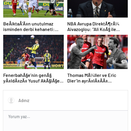
NBA Avrupa DirektÃ¶rÃ¼
BeÅiktaÅ’Ä±n unutulmaz
Aivazoglou: “Ali KoÃ§ ile
isminden derbi kehaneti:
gÃ¶rÃ¼ÅtÃ¼k”
“Zor olacak ama kazanacak”
FenerbahÃ§e’nin genÃ§
Thomas MÃ¼ller ve Eric
yÄ±ldÄ±zÄ± Yusuf AkÃ§iÃ§ek
Dier’in ayrÄ±lÄ±ÄÄ±
kariyerine Avrupa’da devam
sonrasÄ± Alman devinden
edebilir
Ã§Ä±lgÄ±n plan