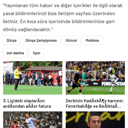
“Yayınlanan tüm haber ve diğer içerikler ile ilgili olarak
yasal bildirimlerinizi bize iletişim sayfası üzerinden
iletiniz. En kısa süre içerisinde bildirimlerinize geri
dönüş sağlanılacaktır.”
Dünya
Dünya Şampiyonası
Güncel
Moldova
son dakika
Spor
3. Lig’deki olaylarÄ±n
Derbinin KadÄ±kÃ¶y karnesi:
ardÄ±ndan aÄÄ±r fatura
FenerbahÃ§e ve BeÅiktaÅ
iÃ§in dikkat Ã§ekenÂ sayÄ±