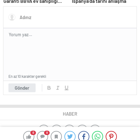
Garanti BBVA ev sahipliği
İspanya’da tarihi anlaşma
yaptı
En az 10 karakter gerekli
Gönder
HABER
0
0