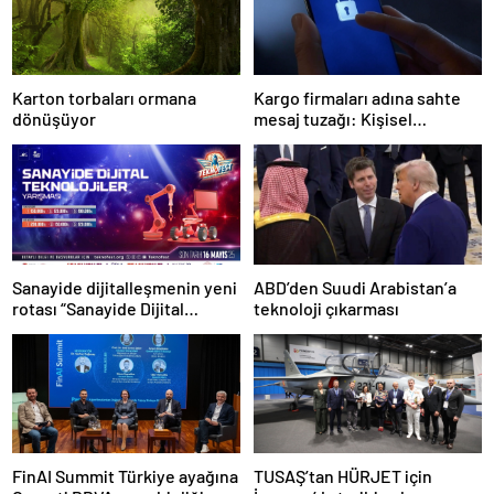
Karton torbaları ormana
Kargo firmaları adına sahte
dönüşüyor
mesaj tuzağı: Kişisel
bilgileriniz tehlikede!
Sanayide dijitalleşmenin yeni
ABD’den Suudi Arabistan’a
rotası “Sanayide Dijital
teknoloji çıkarması
Teknolojiler Yarışması” ile
belirleniyor!
FinAI Summit Türkiye ayağına
TUSAŞ’tan HÜRJET için