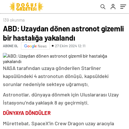
139 okunma
ABD: Uzaydan dönen astronot gizemli
bir hastalığa yakalandı
27 Ekim 2024 12:11
ABONE OL
News
NASA tarafından uzaya gönderilen Starliner
kapsülündeki 4 astronotun dönüşü, kapsüldeki
sorunlar nedeniyle sekteye uğramıştı.
Astronotlar, dünyaya dönmek için Uluslararası Uzay
İstasyonu’nda yaklaşık 8 ay geçirmişti.
DÜNYAYA DÖNDÜLER
Mürettebat, SpaceX’in Crew Dragon uzay aracıyla