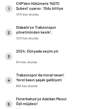
CHP’den Hükümete ‘NATO
Şubesi’ uyarısı: ‘Oldu bittiye
1
getirmeyin’
1374 kez okundu
Diabate’ye Trabzonspor
yönetiminden kesik! .
2
1213 kez okundu
2024: Dünyada seçim yılı
3
914 kez okundu
Trabzonspor’da moral tavan!
Yerel basın şaşalı galibiyeti
4
manşetlerine böyle taşıdı…
855 kez okundu
Fenerbahçe’ye Ada’dan Mesut
Özil müjdesi!
5