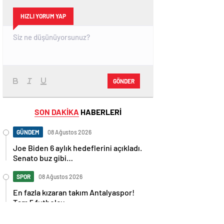
HIZLI YORUM YAP
GÖNDER
SON DAKİKA
HABERLERİ
GÜNDEM
08 Ağustos 2026
Joe Biden 6 aylık hedeflerini açıkladı.
Senato buz gibi…
SPOR
08 Ağustos 2026
En fazla kızaran takım Antalyaspor!
Tam 5 futbolcu….
GÜNDEM
08 Ağustos 2026