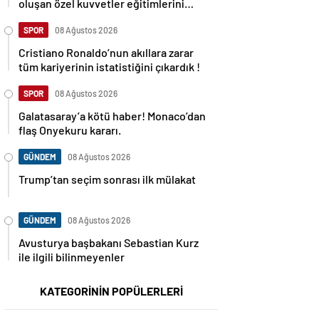
oluşan özel kuvvetler eğitimlerini
başlattı.
SPOR
08 Ağustos 2026
Cristiano Ronaldo’nun akıllara zarar
tüm kariyerinin istatistiğini çıkardık !
SPOR
08 Ağustos 2026
Galatasaray’a kötü haber! Monaco’dan
flaş Onyekuru kararı.
GÜNDEM
08 Ağustos 2026
Trump’tan seçim sonrası ilk mülakat
GÜNDEM
08 Ağustos 2026
Avusturya başbakanı Sebastian Kurz
ile ilgili bilinmeyenler
KATEGORİNİN POPÜLERLERİ