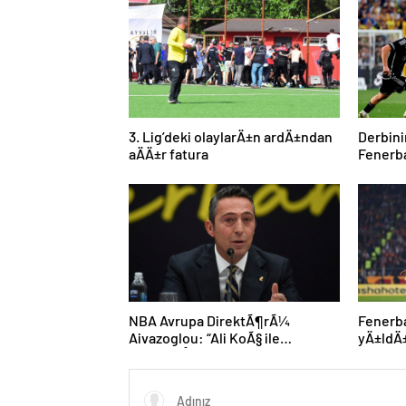
3. Lig’deki olaylarÄ±n ardÄ±ndan
Derbin
aÄÄ±r fatura
Fenerba
dikkat
NBA Avrupa DirektÃ¶rÃ¼
Fenerb
Aivazoglou: “Ali KoÃ§ ile
yÄ±ldÄ
gÃ¶rÃ¼ÅtÃ¼k”
kariyer
edebili