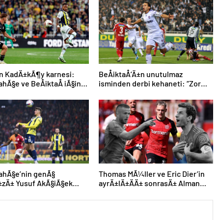
in KadÄ±kÃ¶y karnesi:
BeÅiktaÅ’Ä±n unutulmaz
hÃ§e ve BeÅiktaÅ iÃ§in
isminden derbi kehaneti: “Zor
 Ã§ekenÂ sayÄ±
olacak ama kazanacak”
ahÃ§e’nin genÃ§
Thomas MÃ¼ller ve Eric Dier’in
±zÄ± Yusuf AkÃ§iÃ§ek
ayrÄ±lÄ±ÄÄ± sonrasÄ± Alman
ine Avrupa’da devam
devinden Ã§Ä±lgÄ±n plan
r