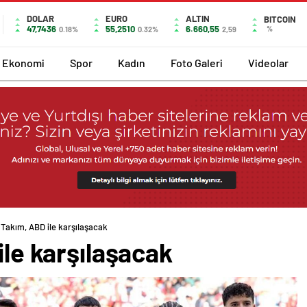
DOLAR
EURO
ALTIN
BITCOIN
47,7436
55,2510
6.660,55
%
0.18%
0.32%
2,59
Ekonomi
Spor
Kadın
Foto Galeri
Videolar
î Takım, ABD ile karşılaşacak
ile karşılaşacak