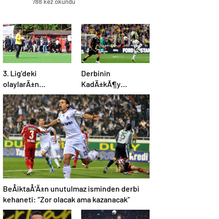
788 kez okundu
3. Lig’deki
Derbinin
olaylarÄ±n
KadÄ±kÃ¶y
ardÄ±ndan aÄÄ±r
karnesi:
fatura
FenerbahÃ§e ve
BeÅiktaÅ iÃ§in
dikkat
Ã§ekenÂ sayÄ±
BeÅiktaÅ’Ä±n unutulmaz isminden derbi
kehaneti: “Zor olacak ama kazanacak”