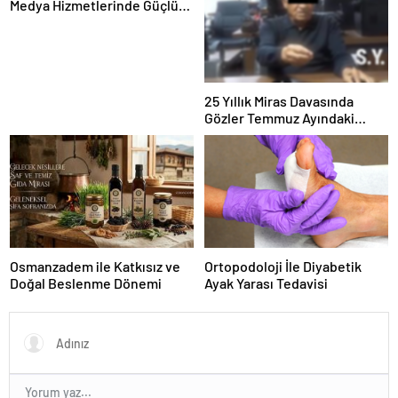
Medya Hizmetlerinde Güçlü
Panel Deneyimi
25 Yıllık Miras Davasında
Gözler Temmuz Ayındaki
Karar Duruşmasına Çevrildi
Osmanzadem ile Katkısız ve
Ortopodoloji İle Diyabetik
Doğal Beslenme Dönemi
Ayak Yarası Tedavisi