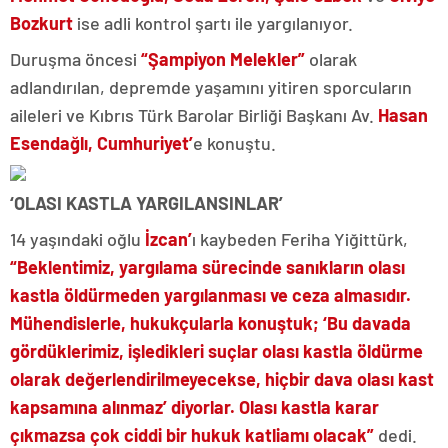
Bozkurt
ise adli kontrol şartı ile yargılanıyor.
Duruşma öncesi
“Şampiyon Melekler”
olarak
adlandırılan, depremde yaşamını yitiren sporcuların
aileleri ve Kıbrıs Türk Barolar Birliği Başkanı Av.
Hasan
Esendağlı,
Cumhuriyet’
e konuştu.
‘OLASI KASTLA YARGILANSINLAR’
14 yaşındaki oğlu
İzcan’
ı kaybeden Feriha Yiğittürk,
“Beklentimiz, yargılama sürecinde sanıkların olası
kastla öldürmeden yargılanması ve ceza almasıdır.
Mühendislerle, hukukçularla konuştuk; ‘Bu davada
gördüklerimiz, işledikleri suçlar olası kastla öldürme
olarak değerlendirilmeyecekse, hiçbir dava olası kast
kapsamına alınmaz’ diyorlar. Olası kastla karar
çıkmazsa çok ciddi bir hukuk katliamı olacak”
dedi.