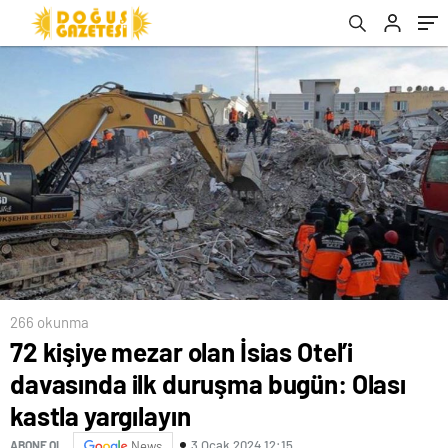
266 okunma
72 kişiye mezar olan İsias Otel’i
davasında ilk duruşma bugün: Olası
kastla yargılayın
3 Ocak 2024 12:15
ABONE OL
News