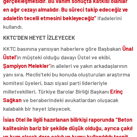
gerçekleşmesidir. Bu vahim sonuçta katkısı olanlar
en ağır cezayı almalıdır. Bu süreci takip edeceğiz ve
adaletin tecelli etmesini bekleyeceğiz”
ifadelerini
kullandı.
KKTC’DEN HEYET İZLEYECEK
KKTC basınına yansıyan haberlere göre Başbakan
Ünal
Üstel’
in müşteki olduğu davayı Üstel ve ekibi,
Şampiyon Melekler’
in aileleri ve yakın arkadaşlarının
yanı sıra, Meclis’teki bu konuda oluşturulan araştırma
komitesi üyeleri, bazı siyasi parti liderleriyle
milletvekilleri, Türkiye Barolar Birliği Başkanı
Erinç
Sağkan
ve beraberindeki avukatlardan oluşacak
kalabalık bir heyet izleyecek.
İsias Otel ile ilgili hazırlanan bilirkişi raporunda “Beton
kalitesinin bariz bir şekilde düşük olduğu, ayrıca çakıl
ve kum olarak dere çakılı ve kumu kullanıldığı tespit