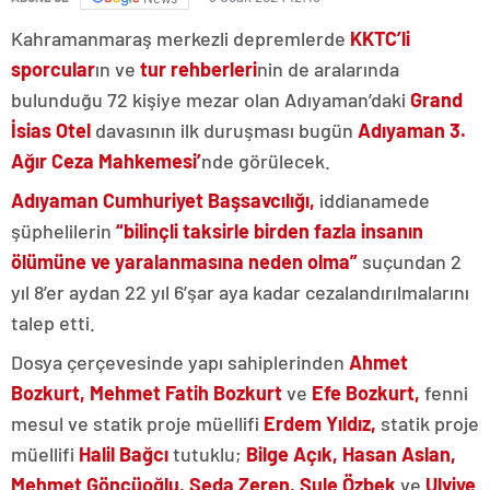
Kahramanmaraş merkezli depremlerde
KKTC’li
sporcular
ın ve
tur rehberleri
nin de aralarında
bulunduğu 72 kişiye mezar olan Adıyaman’daki
Grand
İsias Otel
davasının ilk duruşması bugün
Adıyaman 3.
Ağır Ceza Mahkemesi’
nde görülecek.
Adıyaman Cumhuriyet Başsavcılığı,
iddianamede
şüphelilerin
“bilinçli taksirle birden fazla insanın
ölümüne ve yaralanmasına neden olma”
suçundan 2
yıl 8’er aydan 22 yıl 6’şar aya kadar cezalandırılmalarını
talep etti.
Dosya çerçevesinde yapı sahiplerinden
Ahmet
Bozkurt, Mehmet Fatih Bozkurt
ve
Efe Bozkurt,
fenni
mesul ve statik proje müellifi
Erdem Yıldız,
statik proje
müellifi
Halil Bağcı
tutuklu;
Bilge Açık, Hasan Aslan,
Mehmet Göncüoğlu, Seda Zeren, Şule Özbek
ve
Ulviye