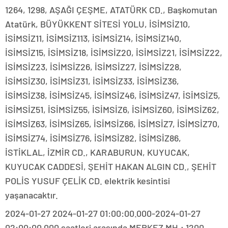
1264, 1298, AŞAĞI ÇEŞME, ATATÜRK CD., Başkomutan
Atatürk, BÜYÜKKENT SİTESİ YOLU, İSİMSİZ10,
İSİMSİZ11, İSİMSİZ113, İSİMSİZ14, İSİMSİZ140,
İSİMSİZ15, İSİMSİZ18, İSİMSİZ20, İSİMSİZ21, İSİMSİZ22,
İSİMSİZ23, İSİMSİZ26, İSİMSİZ27, İSİMSİZ28,
İSİMSİZ30, İSİMSİZ31, İSİMSİZ33, İSİMSİZ36,
İSİMSİZ38, İSİMSİZ45, İSİMSİZ46, İSİMSİZ47, İSİMSİZ5,
İSİMSİZ51, İSİMSİZ55, İSİMSİZ6, İSİMSİZ60, İSİMSİZ62,
İSİMSİZ63, İSİMSİZ65, İSİMSİZ66, İSİMSİZ7, İSİMSİZ70,
İSİMSİZ74, İSİMSİZ76, İSİMSİZ82, İSİMSİZ86,
İSTİKLAL, İZMİR CD., KARABURUN, KUYUCAK,
KUYUCAK CADDESİ, ŞEHİT HAKAN ALGIN CD., ŞEHİT
POLİS YUSUF ÇELİK CD. elektrik kesintisi
yaşanacaktır.
2024-01-27 2024-01-27 01:00:00.000-2024-01-27
02:00:00.000 saatleri arasında MERKEZ MH.; 1200,