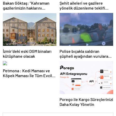
Bakan Göktaş: “Kahraman
Şehit aileleri ve gazilere
gazilerimizin haklarını
yönelik düzenleme teklifi
güçlendiren yeni bir dönemin
Meclis’te kabul edildi
kapılarını aralıyoruz”
İzmir’deki eski DGM binaları
Polise bıçakla saldıran
kütüphane olacak
şüpheli ayağından vurularak
yakalandı
Petmona : Kedi Maması ve
Köpek Maması İle Tüm Evcil
Hayvan Ürünleri
Porego ile Kargo Süreçlerinizi
Daha Kolay Yönetin