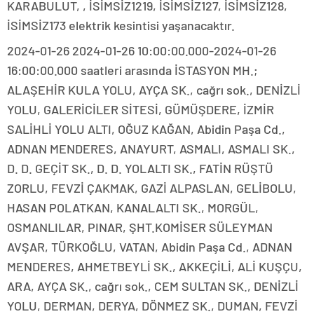
KARABULUT, , İSİMSİZ1219, İSİMSİZ127, İSİMSİZ128,
İSİMSİZ173 elektrik kesintisi yaşanacaktır.
2024-01-26 2024-01-26 10:00:00.000-2024-01-26
16:00:00.000 saatleri arasında İSTASYON MH.;
ALAŞEHİR KULA YOLU, AYÇA SK., cağrı sok., DENİZLİ
YOLU, GALERİCİLER SİTESİ, GÜMÜŞDERE, İZMİR
SALİHLİ YOLU ALTI, OĞUZ KAĞAN, Abidin Paşa Cd.,
ADNAN MENDERES, ANAYURT, ASMALI, ASMALI SK.,
D. D. GEÇİT SK., D. D. YOLALTI SK., FATİN RÜŞTÜ
ZORLU, FEVZİ ÇAKMAK, GAZİ ALPASLAN, GELİBOLU,
HASAN POLATKAN, KANALALTI SK., MORGÜL,
OSMANLILAR, PINAR, ŞHT.KOMİSER SÜLEYMAN
AVŞAR, TÜRKOĞLU, VATAN, Abidin Paşa Cd., ADNAN
MENDERES, AHMETBEYLİ SK., AKKEÇİLİ, ALİ KUŞÇU,
ARA, AYÇA SK., cağrı sok., CEM SULTAN SK., DENİZLİ
YOLU, DERMAN, DERYA, DÖNMEZ SK., DUMAN, FEVZİ