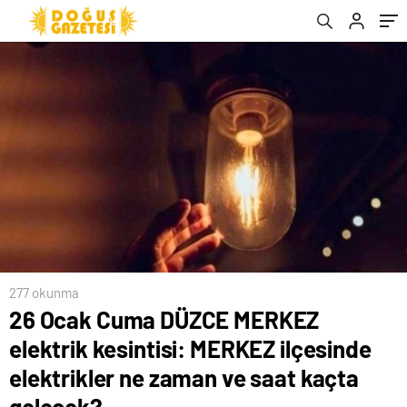
zaman ve saat kaçta gelecek?
saat kaçta gelecek?
277 okunma
26 Ocak Cuma DÜZCE MERKEZ
elektrik kesintisi: MERKEZ ilçesinde
elektrikler ne zaman ve saat kaçta
gelecek?