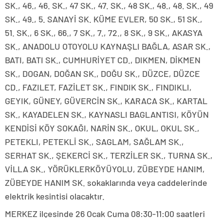
SK., 46., 46. SK., 47 SK., 47. SK., 48 SK., 48., 48. SK., 49
SK., 49., 5. SANAYİ SK. KÜME EVLER, 50 SK., 51 SK.,
51. SK., 6 SK., 66., 7 SK., 7., 72., 8 SK., 9 SK., AKASYA
SK., ANADOLU OTOYOLU KAYNAŞLI BAĞLA, ASAR SK.,
BATI, BATI SK., CUMHURİYET CD., DIKMEN, DİKMEN
SK., DOGAN, DOĞAN SK., DOĞU SK., DÜZCE, DÜZCE
CD., FAZILET, FAZİLET SK., FINDIK SK., FINDIKLI,
GEYIK, GÜNEY, GÜVERCİN SK., KARACA SK., KARTAL
SK., KAYADELEN SK., KAYNASLI BAGLANTISI, KÖYÜN
KENDİSİ KÖY SOKAĞI, NARİN SK., OKUL, OKUL SK.,
PETEKLI, PETEKLİ SK., SAGLAM, SAĞLAM SK.,
SERHAT SK., ŞEKERCİ SK., TERZİLER SK., TURNA SK.,
VİLLA SK., YÖRÜKLERKÖYÜYOLU, ZÜBEYDE HANIM,
ZÜBEYDE HANIM SK. sokaklarında veya caddelerinde
elektrik kesintisi olacaktır.
MERKEZ ilçesinde 26 Ocak Cuma 08:30-11:00 saatleri