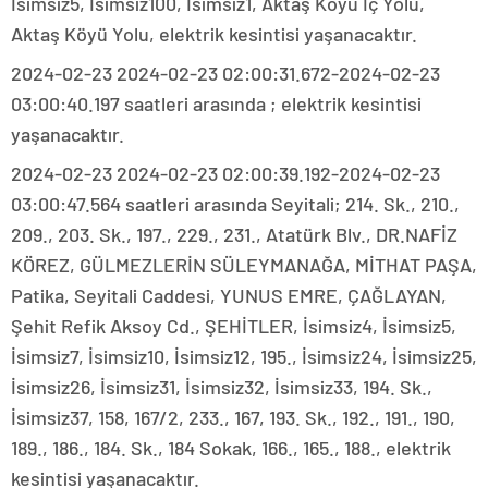
İsimsiz5, İsimsiz100, İsimsiz1, Aktaş Köyü İç Yolu,
Aktaş Köyü Yolu, elektrik kesintisi yaşanacaktır.
2024-02-23 2024-02-23 02:00:31.672-2024-02-23
03:00:40.197 saatleri arasında ; elektrik kesintisi
yaşanacaktır.
2024-02-23 2024-02-23 02:00:39.192-2024-02-23
03:00:47.564 saatleri arasında Seyitali; 214. Sk., 210.,
209., 203. Sk., 197., 229., 231., Atatürk Blv., DR.NAFİZ
KÖREZ, GÜLMEZLERİN SÜLEYMANAĞA, MİTHAT PAŞA,
Patika, Seyitali Caddesi, YUNUS EMRE, ÇAĞLAYAN,
Şehit Refik Aksoy Cd., ŞEHİTLER, İsimsiz4, İsimsiz5,
İsimsiz7, İsimsiz10, İsimsiz12, 195., İsimsiz24, İsimsiz25,
İsimsiz26, İsimsiz31, İsimsiz32, İsimsiz33, 194. Sk.,
İsimsiz37, 158, 167/2, 233., 167, 193. Sk., 192., 191., 190,
189., 186., 184. Sk., 184 Sokak, 166., 165., 188., elektrik
kesintisi yaşanacaktır.