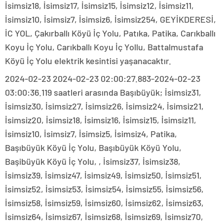
İsimsiz18, İsimsiz17, İsimsiz15, İsimsiz12, İsimsiz11,
İsimsiz10, İsimsiz7, İsimsiz6, İsimsiz254, GEYİKDERESİ,
İC YOL, Çakırballı Köyü İç Yolu, Patıka, Patika, Carıkballı
Koyu İç Yolu, Carıkballı Koyu İç Yollu, Battalmustafa
Köyü İç Yolu elektrik kesintisi yaşanacaktır.
2024-02-23 2024-02-23 02:00:27.883-2024-02-23
03:00:36.119 saatleri arasında Başıbüyük; İsimsiz31,
İsimsiz30, İsimsiz27, İsimsiz26, İsimsiz24, İsimsiz21,
İsimsiz20, İsimsiz18, İsimsiz16, İsimsiz15, İsimsiz11,
İsimsiz10, İsimsiz7, İsimsiz5, İsimsiz4, Patika,
Başıbüyük Köyü İç Yolu, Başıbüyük Köyü Yolu,
Başibüyük Köyü İç Yolu, , İsimsiz37, İsimsiz38,
İsimsiz39, İsimsiz47, İsimsiz49, İsimsiz50, İsimsiz51,
İsimsiz52, İsimsiz53, İsimsiz54, İsimsiz55, İsimsiz56,
İsimsiz58, İsimsiz59, İsimsiz60, İsimsiz62, İsimsiz63,
İsimsiz64, İsimsiz67, İsimsiz68, İsimsiz69, İsimsiz70,