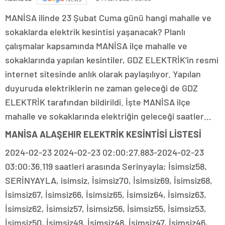
MANİSA ilinde 23 Şubat Cuma günü hangi mahalle ve
sokaklarda elektrik kesintisi yaşanacak? Planlı
çalışmalar kapsamında MANİSA ilçe mahalle ve
sokaklarında yapılan kesintiler, GDZ ELEKTRİK’in resmi
internet sitesinde anlık olarak paylaşılıyor. Yapılan
duyuruda elektriklerin ne zaman geleceği de GDZ
ELEKTRİK tarafından bildirildi. İşte MANİSA ilçe
mahalle ve sokaklarında elektriğin geleceği saatler…
MANİSA ALAŞEHIR ELEKTRİK KESİNTİSİ LİSTESİ
2024-02-23 2024-02-23 02:00:27.883-2024-02-23
03:00:36.119 saatleri arasında Serinyayla; İsimsiz58,
SERİNYAYLA, isimsiz, İsimsiz70, İsimsiz69, İsimsiz68,
İsimsiz67, İsimsiz66, İsimsiz65, İsimsiz64, İsimsiz63,
İsimsiz62, İsimsiz57, İsimsiz56, İsimsiz55, İsimsiz53,
İsimsiz50, İsimsiz49, İsimsiz48, İsimsiz47, İsimsiz46,