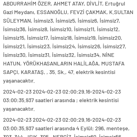
ABDURRAHİM ÖZER, AHMET ATAY, DİVLİT, Ertuğrul
Gazi Meydanı, ESSANOĞLU, FEVZİ ÇAKMAK, K.SULTAN
SÜLEYMAN, İsimsiz3, İsimsiz5, İsimsiz6, İsimsiz7,
İsimsiz36, İsimsiz8, İsimsiz10, İsimsiz11, İsimsiz12,
İsimsiz15, İsimsiz17, İsimsiz18, İsimsiz19, İsimsiz20,
İsimsiz21, İsimsiz23, İsimsiz24, İsimsiz26, İsimsiz27,
İsimsiz30, İsimsiz31, İsimsiz32, İsimsiz34, NİNE
HATUN, YÖRÜKHASANLARIN HALİLAĞA, MUSTAFA
SAPÇI, KARATAŞ, , 35. Sk., 47. elektrik kesintisi
yaşanacaktır.
2024-02-23 2024-02-23 02:00:29.16-2024-02-23
03:00:35.937 saatleri arasında ; elektrik kesintisi
yaşanacaktır.
2024-02-23 2024-02-23 02:00:29.16-2024-02-23
03:00:35.937 saatleri arasında 4 Eylül; 296, menteşe,
303, 344., IŞIK, 305., NERGİZ, İsimsiz60, İsimsiz56,