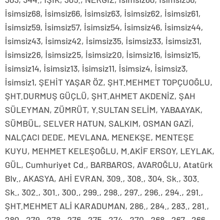
İsimsiz68, İsimsiz66, İsimsiz63, İsimsiz62, İsimsiz61,
İsimsiz59, İsimsiz57, İsimsiz54, İsimsiz46, İsimsiz44,
İsimsiz43, İsimsiz42, İsimsiz35, İsimsiz33, İsimsiz31,
İsimsiz26, İsimsiz25, İsimsiz20, İsimsiz16, İsimsiz15,
İsimsiz14, İsimsiz13, İsimsiz11, İsimsiz4, İsimsiz3,
İsimsiz1, ŞEHİT YAŞAR ÖZ, ŞHT.MEHMET TOPÇUOĞLU,
ŞHT.DURMUŞ GÜÇLÜ, ŞHT.AHMET AKDENİZ, ŞAH
SÜLEYMAN, ZÜMRÜT, Y.SULTAN SELİM, YABAAYAK,
SÜMBÜL, SELVER HATUN, SALKIM, OSMAN GAZİ,
NALÇACI DEDE, MEVLANA, MENEKŞE, MENTEŞE
KUYU, MEHMET KELEŞOĞLU, M.AKİF ERSOY, LEYLAK,
GÜL, Cumhuriyet Cd., BARBAROS, AVAROĞLU, Atatürk
Blv., AKASYA, AHİ EVRAN, 309., 308., 304. Sk., 303.
Sk., 302., 301., 300., 299., 298., 297., 296., 294., 291.,
ŞHT.MEHMET ALİ KARADUMAN, 286., 284., 283., 281.,
280., 279., 278., 276., 275., 274., 270., 268., 267., 266.,