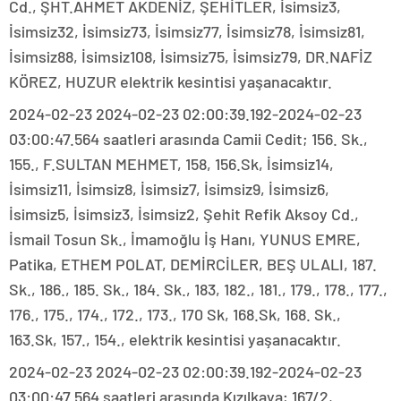
Cd., ŞHT.AHMET AKDENİZ, ŞEHİTLER, İsimsiz3,
İsimsiz32, İsimsiz73, İsimsiz77, İsimsiz78, İsimsiz81,
İsimsiz88, İsimsiz108, İsimsiz75, İsimsiz79, DR.NAFİZ
KÖREZ, HUZUR elektrik kesintisi yaşanacaktır.
2024-02-23 2024-02-23 02:00:39.192-2024-02-23
03:00:47.564 saatleri arasında Camii Cedit; 156. Sk.,
155., F.SULTAN MEHMET, 158, 156.Sk, İsimsiz14,
İsimsiz11, İsimsiz8, İsimsiz7, İsimsiz9, İsimsiz6,
İsimsiz5, İsimsiz3, İsimsiz2, Şehit Refik Aksoy Cd.,
İsmail Tosun Sk., İmamoğlu İş Hanı, YUNUS EMRE,
Patika, ETHEM POLAT, DEMİRCİLER, BEŞ ULALI, 187.
Sk., 186., 185. Sk., 184. Sk., 183, 182., 181., 179., 178., 177.,
176., 175., 174., 172., 173., 170 Sk, 168.Sk, 168. Sk.,
163.Sk, 157., 154., elektrik kesintisi yaşanacaktır.
2024-02-23 2024-02-23 02:00:39.192-2024-02-23
03:00:47.564 saatleri arasında Kızılkaya; 167/2,