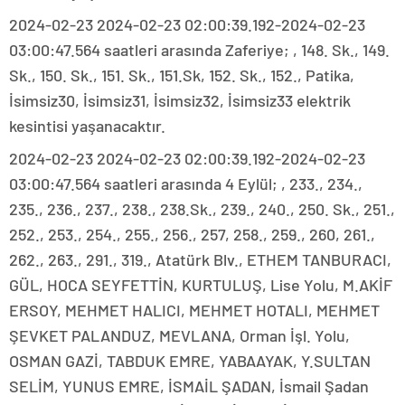
2024-02-23 2024-02-23 02:00:39.192-2024-02-23
03:00:47.564 saatleri arasında Zaferiye; , 148. Sk., 149.
Sk., 150. Sk., 151. Sk., 151.Sk, 152. Sk., 152., Patika,
İsimsiz30, İsimsiz31, İsimsiz32, İsimsiz33 elektrik
kesintisi yaşanacaktır.
2024-02-23 2024-02-23 02:00:39.192-2024-02-23
03:00:47.564 saatleri arasında 4 Eylül; , 233., 234.,
235., 236., 237., 238., 238.Sk., 239., 240., 250. Sk., 251.,
252., 253., 254., 255., 256., 257, 258., 259., 260, 261.,
262., 263., 291., 319., Atatürk Blv., ETHEM TANBURACI,
GÜL, HOCA SEYFETTİN, KURTULUŞ, Lise Yolu, M.AKİF
ERSOY, MEHMET HALICI, MEHMET HOTALI, MEHMET
ŞEVKET PALANDUZ, MEVLANA, Orman İşl. Yolu,
OSMAN GAZİ, TABDUK EMRE, YABAAYAK, Y.SULTAN
SELİM, YUNUS EMRE, İSMAİL ŞADAN, İsmail Şadan