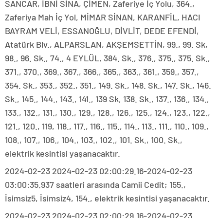
SANCAR, İBNİ SİNA, ÇİMEN, Zaferiye İç Yolu, 364.,
Zaferiya Mah İç Yol, MİMAR SİNAN, KARANFİL, HACI
BAYRAM VELİ, ESSANOĞLU, DİVLİT, DEDE EFENDİ,
Atatürk Blv., ALPARSLAN, AKŞEMSETTİN, 99., 99. Sk,
98., 96. Sk., 74., 4 EYLÜL, 384. Sk., 376., 375., 375. Sk.,
371., 370., 369., 367., 366., 365., 363., 361., 359., 357.,
354. Sk., 353., 352., 351., 149. Sk., 148. Sk., 147. Sk., 146.
Sk., 145., 144., 143., 141., 139 Sk, 138. Sk., 137., 136., 134.,
133., 132., 131., 130., 129., 128., 126., 125., 124., 123., 122.,
121., 120., 119, 118., 117., 116., 115., 114., 113., 111., 110., 109.,
108., 107., 106., 104., 103., 102., 101. Sk., 100. Sk.,
elektrik kesintisi yaşanacaktır.
2024-02-23 2024-02-23 02:00:29.16-2024-02-23
03:00:35.937 saatleri arasında Camii Cedit; 155.,
İsimsiz5, İsimsiz4, 154., elektrik kesintisi yaşanacaktır.
2024-02-23 2024-02-23 02:00:29.16-2024-02-23