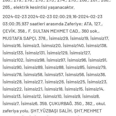
265., elektrik kesintisi yaşanacaktır.
2024-02-23 2024-02-23 02:00:29.16-2024-02-23
03:00:35.937 saatleri arasında Zaferiye; ATA, 127.,
ÇEVİK, 358., F. SULTAN MEHMET CAD., 360 sok.,
MUSTAFA SAPÇI, 378., İsimsiz29, İsimsiz19, İsimsiz17,
İsimsiz16, İsimsiz3, İsimsiz20, İsimsiz140, İsimsiz138,
İsimsiz133, İsimsiz131, İsimsiz129, İsimsiz127,
İsimsiz102, İsimsiz98, İsimsiz97, İsimsiz96, İsimsiz91,
İsimsiz90, İsimsiz89, İsimsiz88, İsimsiz85, İsimsiz79,
İsimsiz78, İsimsiz58, İsimsiz57, İsimsiz56, İsimsiz36,
İsimsiz28, İsimsiz27, İsimsiz26, İsimsiz25, İsimsiz23,
İsimsiz22, İsimsiz21, İsimsiz18, İsimsiz15, İsimsiz14,
İsimsiz13, İsimsiz12, İsimsiz10, İsimsiz9, İsimsiz8,
İsimsiz7, İsimsiz6, 359, ÇUKURBAĞ, 350., 362., okul,
zaferiya yolu, ŞHT.YÜZBAŞI SALİH, ŞHT.MEHMET