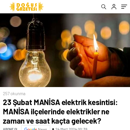
kaçta gelecek?
257 okunma
23 Şubat MANİSA elektrik kesintisi:
MANİSA ilçelerinde elektrikler ne
zaman ve saat kaçta gelecek?
24 Mart 2024 00:39
ABONE OL
News