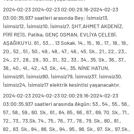
2024-02-23 2024-02-23 02:00:29.16-2024-02-23
03:00:35.937 saatleri arasında Bey; İsimsiz13,
İsimsiz12, İsimsiz10, İsimsiz7, ŞHT.AHMET AKDENİZ,
PİRİ REİS, Patika, GENÇ OSMAN, EVLİYA ÇELEBİ,
AŞAĞIKUYU, 61., 53., , 13 Sokak, 14., 15., 16., 17., 18., 19.,
20., 52., 51., 50., 49., 48., 47., 46., 45. Sk., 21., 22., 23.,
24., 27., 28., 29., 30., 31., 32., 33., 34., 35. Sk., 36., 37.,
38., 40., 41., 42., 43. Sk., 44., 35, NİNE HATUN,
İsimsiz91, İsimsiz80, İsimsiz79, İsimsiz37, İsimsiz30,
İsimsiz24, İsimsiz17 elektrik kesintisi yaşanacaktır.
2024-02-23 2024-02-23 02:00:29.16-2024-02-23
03:00:35.937 saatleri arasında Akgün; 53., 54., 55., 56.,
57., 58., 59., 60. Sk., 61., 64, 65., 66., 67., 69, 70. Sk., 71.,
72., 73., 73.Sk, 74., 75., 76., 77., 78., 79. Sk., 80., 81.,
82., 83. Sk., 84., 86. Sk., 94., 95., 96. Sk., 97. Sk., 97.Sk.,