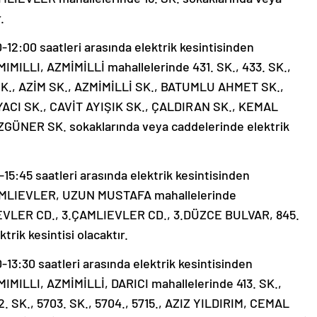
.
2:00 saatleri arasında elektrik kesintisinden
MIMILLI, AZMİMİLLİ mahallelerinde 431. SK., 433. SK.,
9. SK., AZİM SK., AZMİMİLLİ SK., BATUMLU AHMET SK.,
CI SK., CAVİT AYIŞIK SK., ÇALDIRAN SK., KEMAL
ZGÜNER SK. sokaklarında veya caddelerinde elektrik
5:45 saatleri arasında elektrik kesintisinden
 ÇAMLIEVLER, UZUN MUSTAFA mahallelerinde
KEVLER CD., 3.ÇAMLIEVLER CD., 3.DÜZCE BULVAR, 845.
rik kesintisi olacaktır.
3:30 saatleri arasında elektrik kesintisinden
MIMILLI, AZMİMİLLİ, DARICI mahallelerinde 413. SK.,
702. SK., 5703. SK., 5704., 5715., AZIZ YILDIRIM, CEMAL