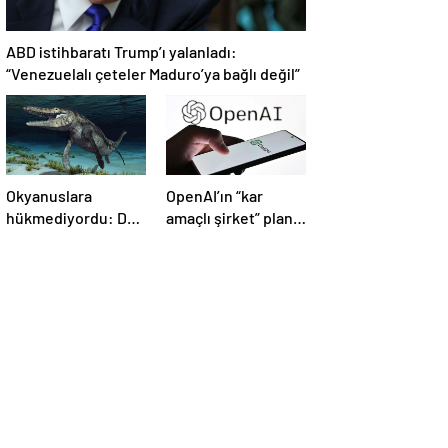
ABD istihbaratı Trump’ı yalanladı:
“Venezuelalı çeteler Maduro’ya bağlı değil”
Okyanuslara
OpenAI’ın “kar
hükmediyordu: Dev
amaçlı şirket” planı
deniz canavarı fosili
suya düştü
bulundu