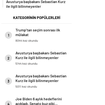
Avusturya başbakanı Sebastian Kurz
ile ilgili bilinmeyenler
KATEGORİNİN POPÜLERLERİ
Trump’tan seçim sonrası ilk
mülakat
1
8044 kez okundu
Avusturya başbakanı Sebastian
Kurz ile ilgili bilinmeyenler
2
5144 kez okundu
Avusturya başbakanı Sebastian
Kurz ile ilgili bilinmeyenler
3
5011 kez okundu
Joe Biden 6 aylık hedeflerini
açıkladı. Senato buz gibi…
4