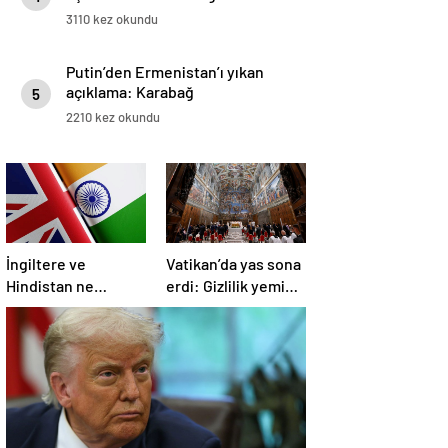
3110 kez okundu
Putin’den Ermenistan’ı yıkan
açıklama: Karabağ
5
Azerbaycan’ın ayrılmaz bir
2210 kez okundu
parçasıdır!
İngiltere ve
Vatikan’da yas sona
Hindistan ne
erdi: Gizlilik yemini
üzerine anlaştı?
edildi, seçim
başlıyor