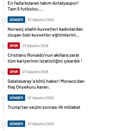
En fazla kızaran takım Antalyaspor!
Tam 5 futbolcu….
GÜNDEM
07 Ağustos 2026
Norweç silahlı kuvvetleri kadınlardan
oluşan özel kuvvetler eğitimlerini
başlattı.
SPOR
07 Ağustos 2026
Cristiano Ronaldo’nun akıllara zarar
tüm kariyerinin istatistiğini çıkardık !
SPOR
07 Ağustos 2026
Galatasaray’a kötü haber! Monaco’dan
flaş Onyekuru kararı.
GÜNDEM
07 Ağustos 2026
Trump’tan seçim sonrası ilk mülakat
GÜNDEM
07 Ağustos 2026