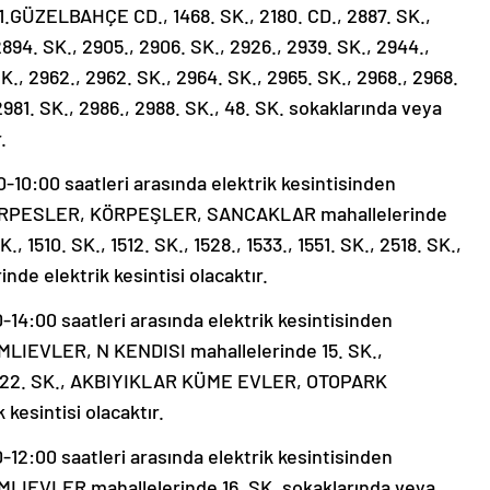
GÜZELBAHÇE CD., 1468. SK., 2180. CD., 2887. SK.,
2894. SK., 2905., 2906. SK., 2926., 2939. SK., 2944.,
K., 2962., 2962. SK., 2964. SK., 2965. SK., 2968., 2968.
 2981. SK., 2986., 2988. SK., 48. SK. sokaklarında veya
.
0:00 saatleri arasında elektrik kesintisinden
 KÖRPESLER, KÖRPEŞLER, SANCAKLAR mahallelerinde
K., 1510. SK., 1512. SK., 1528., 1533., 1551. SK., 2518. SK.,
nde elektrik kesintisi olacaktır.
4:00 saatleri arasında elektrik kesintisinden
AMLIEVLER, N KENDISI mahallelerinde 15. SK.,
 22. SK., AKBIYIKLAR KÜME EVLER, OTOPARK
kesintisi olacaktır.
2:00 saatleri arasında elektrik kesintisinden
AMLIEVLER mahallelerinde 16. SK. sokaklarında veya