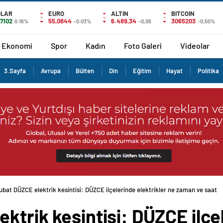
OLAR
EURO
ALTIN
BITCOIN
,7102
55,0844
6.489,34
3065203
0.16%
-0.03%
-0,05
-0,50%
Ekonomi
Spor
Kadın
Foto Galeri
Videolar
3.Sayfa
Avrupa
Bülten
Din
Eğitim
Hayat
Politika
ubat DÜZCE elektrik kesintisi: DÜZCE ilçelerinde elektrikler ne zaman ve saat
ktrik kesintisi: DÜZCE ilçel