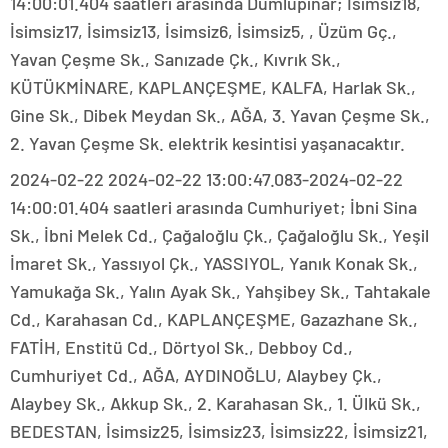
14:00:01.404 saatleri arasında Dumlupınar; İsimsiz18,
İsimsiz17, İsimsiz13, İsimsiz6, İsimsiz5, , Üzüm Gç.,
Yavan Çeşme Sk., Sanızade Çk., Kıvrık Sk.,
KÜTÜKMİNARE, KAPLANÇEŞME, KALFA, Harlak Sk.,
Gine Sk., Dibek Meydan Sk., AĞA, 3. Yavan Çeşme Sk.,
2. Yavan Çeşme Sk. elektrik kesintisi yaşanacaktır.
2024-02-22 2024-02-22 13:00:47.083-2024-02-22
14:00:01.404 saatleri arasında Cumhuriyet; İbni Sina
Sk., İbni Melek Cd., Çağaloğlu Çk., Çağaloğlu Sk., Yeşil
İmaret Sk., Yassıyol Çk., YASSIYOL, Yanık Konak Sk.,
Yamukağa Sk., Yalın Ayak Sk., Yahşibey Sk., Tahtakale
Cd., Karahasan Cd., KAPLANÇEŞME, Gazazhane Sk.,
FATİH, Enstitü Cd., Dörtyol Sk., Debboy Cd.,
Cumhuriyet Cd., AĞA, AYDINOĞLU, Alaybey Çk.,
Alaybey Sk., Akkup Sk., 2. Karahasan Sk., 1. Ülkü Sk.,
BEDESTAN, İsimsiz25, İsimsiz23, İsimsiz22, İsimsiz21,