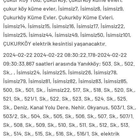
çukur köy küme evler, İsimsiz7, İsimsiz8, İsimsiz9,
Çukurköy Küme Evler, Çukurköy Küme Evleri,
İsimsiz14, İsimsiz15, İsimsiz16, İsimsiz17, İsimsiz22,
İsimsiz25, İsimsiz44, İsimsiz49, İsimsiz50, İsimsiz101,
ÇUKURKÖY elektrik kesintisi yaşanacaktır.
2024-02-22 2024-02-22 08:30:22.178-2024-02-22
09:30:33.867 saatleri arasında Yanıkköy; 503. Sk., 502.
Sk., , İsimsiz24, İsimsiz25, İsimsiz26, İsimsiz78,
İsimsiz79, İsimsiz81, İsimsiz82, İsimsiz83, İsimsiz85,
500. Sk., 501. Sk., İsimsiz22, 517. Sk., 518. Sk., 520. Sk.,
521. Sk., 521/1. Sk., 522. Sk., 523. Sk., 524. Sk., 525.
Sk., Deniz, Kanal Yolu Dere, Nehir, Okyanus, 503/1. Sk.,
503/2. Sk., 504. Sk., 505. Sk., 506. Sk., 507. Sk., 507/1.
Sk., 508. Sk., 509. Sk., 510. Sk., 511. Sk., 512. Sk., 513.
Sk., 514. Sk., 515. Sk., 516. Sk., 516/1. Sk. elektrik