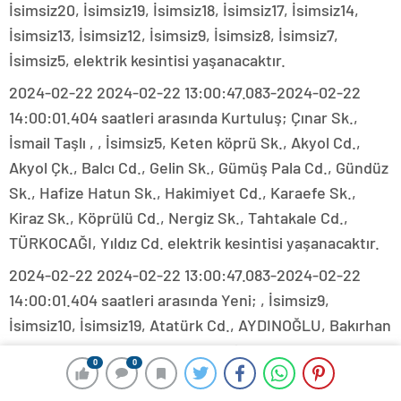
İsimsiz20, İsimsiz19, İsimsiz18, İsimsiz17, İsimsiz14,
İsimsiz13, İsimsiz12, İsimsiz9, İsimsiz8, İsimsiz7,
İsimsiz5, elektrik kesintisi yaşanacaktır.
2024-02-22 2024-02-22 13:00:47.083-2024-02-22
14:00:01.404 saatleri arasında Kurtuluş; Çınar Sk.,
İsmail Taşlı , , İsimsiz5, Keten köprü Sk., Akyol Cd.,
Akyol Çk., Balcı Cd., Gelin Sk., Gümüş Pala Cd., Gündüz
Sk., Hafize Hatun Sk., Hakimiyet Cd., Karaefe Sk.,
Kiraz Sk., Köprülü Cd., Nergiz Sk., Tahtakale Cd.,
TÜRKOCAĞI, Yıldız Cd. elektrik kesintisi yaşanacaktır.
2024-02-22 2024-02-22 13:00:47.083-2024-02-22
14:00:01.404 saatleri arasında Yeni; , İsimsiz9,
İsimsiz10, İsimsiz19, Atatürk Cd., AYDINOĞLU, Bakırhan
Cd., Balcı Cd., BEDESTAN, Belediye Hanı Cd., Kavaflar
0
0
Sk., Lütfü Paşa Cd., Mektep Cd., Menekşe Sk., Merve
Çarşı Sk., Pabuçcular Sk., Pamukpazarı Sk., Soğan