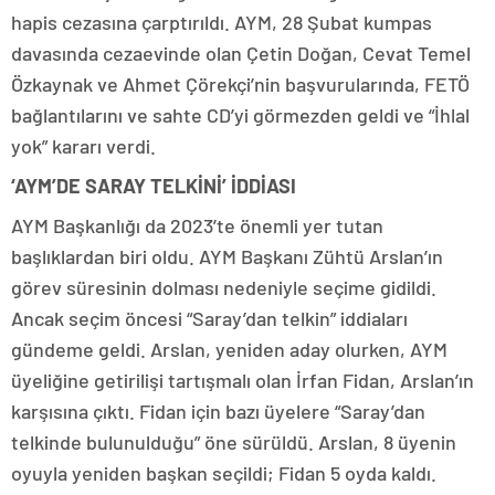
hapis cezasına çarptırıldı. AYM, 28 Şubat kumpas
davasında cezaevinde olan Çetin Doğan, Cevat Temel
Özkaynak ve Ahmet Çörekçi’nin başvurularında, FETÖ
bağlantılarını ve sahte CD’yi görmezden geldi ve “İhlal
yok” kararı verdi.
‘AYM’DE SARAY TELKİNİ’ İDDİASI
AYM Başkanlığı da 2023’te önemli yer tutan
başlıklardan biri oldu. AYM Başkanı Zühtü Arslan’ın
görev süresinin dolması nedeniyle seçime gidildi.
Ancak seçim öncesi “Saray’dan telkin” iddiaları
gündeme geldi. Arslan, yeniden aday olurken, AYM
üyeliğine getirilişi tartışmalı olan İrfan Fidan, Arslan’ın
karşısına çıktı. Fidan için bazı üyelere “Saray’dan
telkinde bulunulduğu” öne sürüldü. Arslan, 8 üyenin
oyuyla yeniden başkan seçildi; Fidan 5 oyda kaldı.