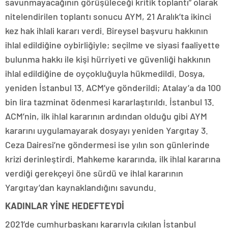
savunmayacağının görüşüleceği kritik toplantı” olarak
nitelendirilen toplantı sonucu AYM, 21 Aralık’ta ikinci
kez hak ihlali kararı verdi. Bireysel başvuru hakkının
ihlal edildiğine oybirliğiyle; seçilme ve siyasi faaliyette
bulunma hakkı ile kişi hürriyeti ve güvenliği hakkının
ihlal edildiğine de oyçokluğuyla hükmedildi. Dosya,
yeniden İstanbul 13. ACM’ye gönderildi; Atalay’a da 100
bin lira tazminat ödenmesi kararlaştırıldı. İstanbul 13.
ACM’nin, ilk ihlal kararının ardından olduğu gibi AYM
kararını uygulamayarak dosyayı yeniden Yargıtay 3.
Ceza Dairesi’ne göndermesi ise yılın son günlerinde
krizi derinleştirdi. Mahkeme kararında, ilk ihlal kararına
verdiği gerekçeyi öne sürdü ve ihlal kararının
Yargıtay’dan kaynaklandığını savundu.
KADINLAR YİNE HEDEFTEYDİ
2021’de cumhurbaşkanı kararıyla çıkılan İstanbul