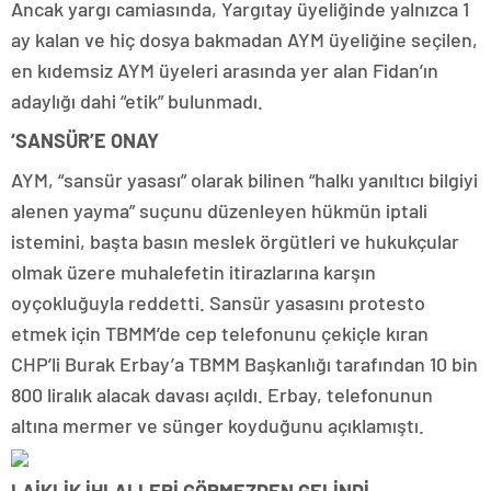
Ancak yargı camiasında, Yargıtay üyeliğinde yalnızca 1
ay kalan ve hiç dosya bakmadan AYM üyeliğine seçilen,
en kıdemsiz AYM üyeleri arasında yer alan Fidan’ın
adaylığı dahi “etik” bulunmadı.
‘SANSÜR’E ONAY
AYM, “sansür yasası” olarak bilinen “halkı yanıltıcı bilgiyi
alenen yayma” suçunu düzenleyen hükmün iptali
istemini, başta basın meslek örgütleri ve hukukçular
olmak üzere muhalefetin itirazlarına karşın
oyçokluğuyla reddetti. Sansür yasasını protesto
etmek için TBMM’de cep telefonunu çekiçle kıran
CHP’li Burak Erbay’a TBMM Başkanlığı tarafından 10 bin
800 liralık alacak davası açıldı. Erbay, telefonunun
altına mermer ve sünger koyduğunu açıklamıştı.