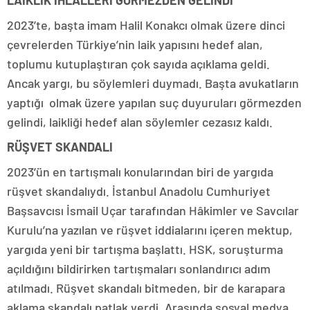
LAİKLİK İHLALLERİ GÖRMEZDEN GELİNDİ
2023’te, başta imam Halil Konakcı olmak üzere dinci
çevrelerden Türkiye’nin laik yapısını hedef alan,
toplumu kutuplaştıran çok sayıda açıklama geldi.
Ancak yargı, bu söylemleri duymadı. Başta avukatların
yaptığı olmak üzere yapılan suç duyuruları görmezden
gelindi, laikliği hedef alan söylemler cezasız kaldı.
RÜŞVET SKANDALI
2023’ün en tartışmalı konularından biri de yargıda
rüşvet skandalıydı. İstanbul Anadolu Cumhuriyet
Başsavcısı İsmail Uçar tarafından Hâkimler ve Savcılar
Kurulu’na yazılan ve rüşvet iddialarını içeren mektup,
yargıda yeni bir tartışma başlattı. HSK, soruşturma
açıldığını bildirirken tartışmaları sonlandırıcı adım
atılmadı. Rüşvet skandalı bitmeden, bir de karapara
aklama skandalı patlak verdi. Arasında sosyal medya