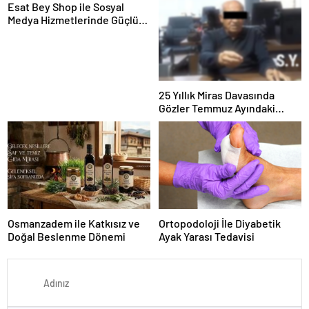
Esat Bey Shop ile Sosyal
Medya Hizmetlerinde Güçlü
Panel Deneyimi
25 Yıllık Miras Davasında
Gözler Temmuz Ayındaki
Karar Duruşmasına Çevrildi
Osmanzadem ile Katkısız ve
Ortopodoloji İle Diyabetik
Doğal Beslenme Dönemi
Ayak Yarası Tedavisi