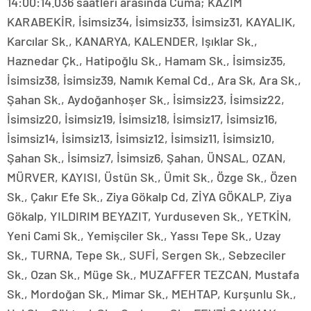
14:00:14.036 saatleri arasında Cuma; KAZIM
KARABEKİR, İsimsiz34, İsimsiz33, İsimsiz31, KAYALIK,
Karcılar Sk., KANARYA, KALENDER, Işıklar Sk.,
Haznedar Çk., Hatipoğlu Sk., Hamam Sk., İsimsiz35,
İsimsiz38, İsimsiz39, Namık Kemal Cd., Ara Sk, Ara Sk.,
Şahan Sk., Aydoğanhoşer Sk., İsimsiz23, İsimsiz22,
İsimsiz20, İsimsiz19, İsimsiz18, İsimsiz17, İsimsiz16,
İsimsiz14, İsimsiz13, İsimsiz12, İsimsiz11, İsimsiz10,
Şahan Sk., İsimsiz7, İsimsiz6, Şahan, ÜNSAL, OZAN,
MÜRVER, KAYISI, Üstün Sk., Ümit Sk., Özge Sk., Özen
Sk., Çakır Efe Sk., Ziya Gökalp Cd, ZİYA GÖKALP, Ziya
Gökalp, YILDIRIM BEYAZIT, Yurduseven Sk., YETKİN,
Yeni Cami Sk., Yemişciler Sk., Yassı Tepe Sk., Uzay
Sk., TURNA, Tepe Sk., SUFİ, Sergen Sk., Sebzeciler
Sk., Ozan Sk., Müge Sk., MUZAFFER TEZCAN, Mustafa
Sk., Mordoğan Sk., Mimar Sk., MEHTAP, Kurşunlu Sk.,