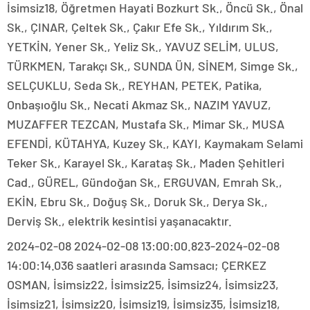
İsimsiz18, Öğretmen Hayati Bozkurt Sk., Öncü Sk., Önal
Sk., ÇINAR, Çeltek Sk., Çakır Efe Sk., Yıldırım Sk.,
YETKİN, Yener Sk., Yeliz Sk., YAVUZ SELİM, ULUS,
TÜRKMEN, Tarakçı Sk., SUNDA ÜN, SİNEM, Simge Sk.,
SELÇUKLU, Seda Sk., REYHAN, PETEK, Patika,
Onbaşıoğlu Sk., Necati Akmaz Sk., NAZIM YAVUZ,
MUZAFFER TEZCAN, Mustafa Sk., Mimar Sk., MUSA
EFENDİ, KÜTAHYA, Kuzey Sk., KAYI, Kaymakam Selami
Teker Sk., Karayel Sk., Karataş Sk., Maden Şehitleri
Cad., GÜREL, Gündoğan Sk., ERGUVAN, Emrah Sk.,
EKİN, Ebru Sk., Doğuş Sk., Doruk Sk., Derya Sk.,
Derviş Sk., elektrik kesintisi yaşanacaktır.
2024-02-08 2024-02-08 13:00:00.823-2024-02-08
14:00:14.036 saatleri arasında Samsacı; ÇERKEZ
OSMAN, İsimsiz22, İsimsiz25, İsimsiz24, İsimsiz23,
İsimsiz21, İsimsiz20, İsimsiz19, İsimsiz35, İsimsiz18,