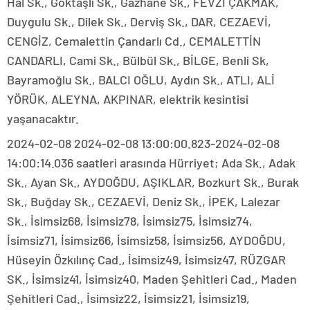
Hal Sk., Göktaşlı Sk., Gazhane Sk., FEVZİ ÇAKMAK,
Duygulu Sk., Dilek Sk., Derviş Sk., DAR, CEZAEVİ,
CENGİZ, Cemalettin Çandarlı Cd., CEMALETTİN
CANDARLI, Cami Sk., Bülbül Sk., BİLGE, Benli Sk,
Bayramoğlu Sk., BALCI OĞLU, Aydın Sk., ATLI, ALİ
YÖRÜK, ALEYNA, AKPINAR, elektrik kesintisi
yaşanacaktır.
2024-02-08 2024-02-08 13:00:00.823-2024-02-08
14:00:14.036 saatleri arasında Hürriyet; Ada Sk., Adak
Sk., Ayan Sk., AYDOĞDU, AŞIKLAR, Bozkurt Sk., Burak
Sk., Buğday Sk., CEZAEVİ, Deniz Sk., İPEK, Lalezar
Sk., İsimsiz68, İsimsiz78, İsimsiz75, İsimsiz74,
İsimsiz71, İsimsiz66, İsimsiz58, İsimsiz56, AYDOĞDU,
Hüseyin Özkılınç Cad., İsimsiz49, İsimsiz47, RÜZGAR
SK., İsimsiz41, İsimsiz40, Maden Şehitleri Cad., Maden
Şehitleri Cad., İsimsiz22, İsimsiz21, İsimsiz19,