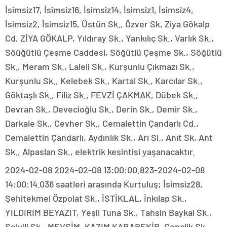
İsimsiz17, İsimsiz16, İsimsiz14, İsimsiz1, İsimsiz4,
İsimsiz2, İsimsiz15, Üstün Sk., Özver Sk, Ziya Gökalp
Cd, ZİYA GÖKALP, Yıldıray Sk., Yankılıç Sk., Varlık Sk.,
Söüğütlü Çeşme Caddesi, Söğütlü Çeşme Sk., Söğütlü
Sk., Meram Sk., Laleli Sk., Kurşunlu Çıkmazı Sk.,
Kurşunlu Sk., Kelebek Sk., Kartal Sk., Karcılar Sk.,
Göktaşlı Sk., Filiz Sk., FEVZİ ÇAKMAK, Dübek Sk.,
Devran Sk., Devecioğlu Sk., Derin Sk., Demir Sk.,
Darkale Sk., Cevher Sk., Cemalettin Çandarlı Cd.,
Cemalettin Çandarlı, Aydınlık Sk., Arı Sl., Anıt Sk, Ant
Sk., Alpaslan Sk., elektrik kesintisi yaşanacaktır.
2024-02-08 2024-02-08 13:00:00.823-2024-02-08
14:00:14.036 saatleri arasında Kurtuluş; İsimsiz28,
Şehitekmel Özpolat Sk., İSTİKLAL, İnkılap Sk.,
YILDIRIM BEYAZIT, Yeşil Tuna Sk., Tahsin Baykal Sk.,
Selvili Sk., MEVSİM, KAZIM KARABEKİR, Gençlik Sk.,