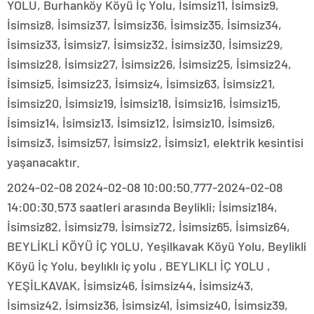
YOLU, Burhanköy Köyü İç Yolu, İsimsiz11, İsimsiz9,
İsimsiz8, İsimsiz37, İsimsiz36, İsimsiz35, İsimsiz34,
İsimsiz33, İsimsiz7, İsimsiz32, İsimsiz30, İsimsiz29,
İsimsiz28, İsimsiz27, İsimsiz26, İsimsiz25, İsimsiz24,
İsimsiz5, İsimsiz23, İsimsiz4, İsimsiz63, İsimsiz21,
İsimsiz20, İsimsiz19, İsimsiz18, İsimsiz16, İsimsiz15,
İsimsiz14, İsimsiz13, İsimsiz12, İsimsiz10, İsimsiz6,
İsimsiz3, İsimsiz57, İsimsiz2, İsimsiz1, elektrik kesintisi
yaşanacaktır.
2024-02-08 2024-02-08 10:00:50.777-2024-02-08
14:00:30.573 saatleri arasında Beylikli; İsimsiz184,
İsimsiz82, İsimsiz79, İsimsiz72, İsimsiz65, İsimsiz64,
BEYLİKLİ KÖYÜ İÇ YOLU, Yeşilkavak Köyü Yolu, Beylikli
Köyü İç Yolu, beylıklı iç yolu , BEYLIKLI İÇ YOLU ,
YEŞİLKAVAK, İsimsiz46, İsimsiz44, İsimsiz43,
İsimsiz42, İsimsiz36, İsimsiz41, İsimsiz40, İsimsiz39,