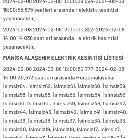
2024-02-08 2024-02-08 10:00:39.594-2024-02-08
16:00:55.675 saatleri arasında ; elektrik kesintisi
yaşanacaktır.
2024-02-08 2024-02-08 13:00:00.823-2024-02-08
14:00:14.036 saatleri arasında ; elektrik kesintisi
yaşanacaktır.
MANİSA ALAŞEHIR ELEKTRİK KESİNTİSİ LİSTESİ
2024-02-08 2024-02-08 10:00:50.777-2024-02-08
14:00:30.573 saatleri arasında Horzumalayaka;
İsimsiz64, İsimsiz62, İsimsiz61, İsimsiz60, İsimsiz59,
İsimsiz58, İsimsiz56, İsimsiz55, İsimsiz54, İsimsiz53,
İsimsiz51, İsimsiz50, İsimsiz49, İsimsiz48, İsimsiz47,
İsimsiz44, İsimsiz43, İsimsiz42, İsimsiz41, İsimsiz40,
İsimsiz39, İsimsiz38, İsimsiz37, İsimsiz34, İsimsiz33,
İsimsiz20, İsimsiz19, İsimsiz18, İsimsiz17, İsimsiz7,
İsimsiz4, İsimsiz3, İsimsiz1, Horzumalayaka Köyü İç