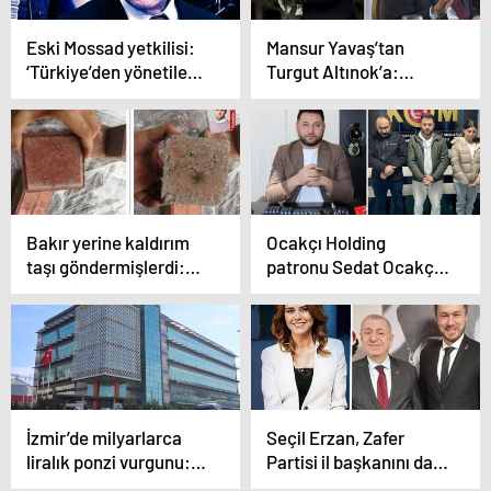
Eski Mossad yetkilisi:
Mansur Yavaş’tan
‘Türkiye’den yönetilen
Turgut Altınok’a:
Hamas varlıklarıyla
‘Bilmiyorsanız, bu
ilgili konuştuk’
konulardan
bahsetmeyeceksiniz’
Bakır yerine kaldırım
Ocakçı Holding
taşı göndermişlerdi:
patronu Sedat Ocakçı,
Milyon dolarlık
eşi ve 25 kişi
vurgunda yeni gelişme!
tutuklandı!
İzmir’de milyarlarca
Seçil Erzan, Zafer
liralık ponzi vurgunu:
Partisi il başkanını da
Kendi elemanını da
dolandırmış