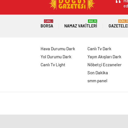
Ha
ed
CANLI
ANLIK
GÜNLÜ
BORSA
NAMAZ VAKITLERI
GAZETELE
Hava Durumu Dark
Canlı Tv Dark
Yol Durumu Dark
Yayın Akışları Dark
Canlı Tv Light
Nöbetçi Eczaneler
Son Dakika
smm panel