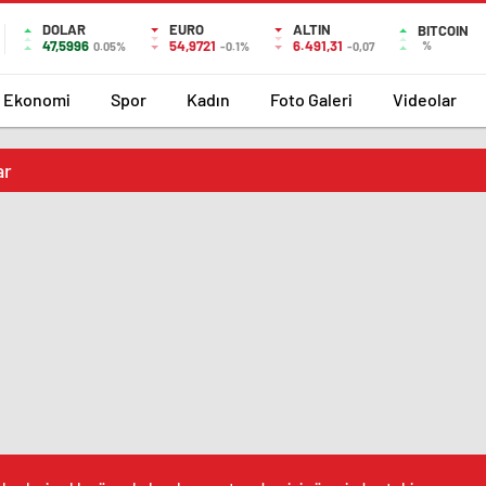
DOLAR
EURO
ALTIN
BITCOIN
47,5996
54,9721
6.491,31
%
0.05%
-0.1%
-0,07
Ekonomi
Spor
Kadın
Foto Galeri
Videolar
ar