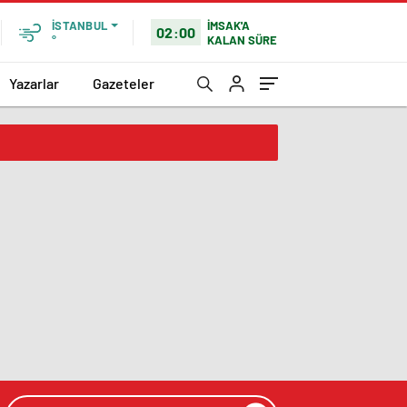
İMSAK'A
İSTANBUL
02:00
KALAN SÜRE
°
Yazarlar
Gazeteler