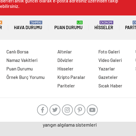
berleri anlık güncel olarak e-posta adresiniz üzerinden takip
ebilirsiniz.
K
TAHMİNİ
LİG
EKONOMİ
E
R
HAVA DURUMU
PUAN DURUMU
HISSELER
PARI
Canlı Borsa
Altınlar
Foto Galeri
Namaz Vakitleri
Dövizler
Video Galeri
Puan Durumu
Hisseler
Yazarlar
Örnek Burç Yorumu
Kripto Paralar
Gazeteler
Pariteler
Sıcak Haber
yangın algılama sistemleri