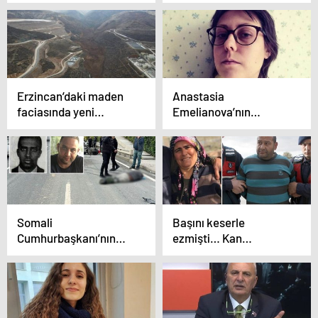
giderken AKP’li
Türkiye raporu: ‘AYM
belediyeye yolsuzluk
ve AİHM kararlarının
operasyonu
uygulanmaması
anayasal düzeni
zayıflatıyor’
Erzincan’daki maden
Anastasia
faciasında yeni
Emelianova’nın
gelişme… Zanlıların
ölümünü ‘akıllı saat’
ifadeleri ortaya çıktı:
aydınlatacak!
‘Kritik seviyeyi geçen..’
Somali
Başını keserle
Cumhurbaşkanı’nın
ezmişti… Kan
oğluna verilen ‘27 bin
donduran ‘komşu’
300 liralık’ cezanın
cinayetinin nedeni
gerekçeli kararı
ortaya çıktı: Sadece
açıklandı
1500 TL için…