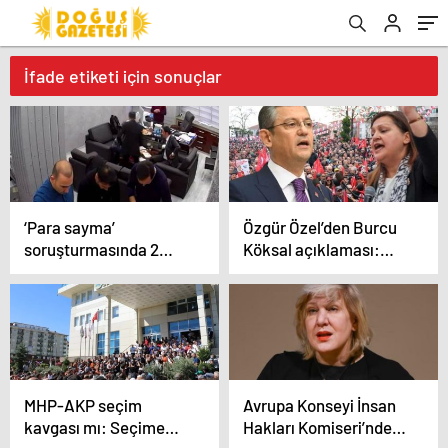
İfade etiketi için sonuçlar
‘Para sayma’
Özgür Özel’den Burcu
soruşturmasında 2
Köksal açıklaması:
şüphelinin ifadesine
‘Konuştum, ne gerek
ulaşıldı
vardı dedim’
MHP-AKP seçim
Avrupa Konseyi İnsan
kavgası mı: Seçime
Hakları Komiseri’nden