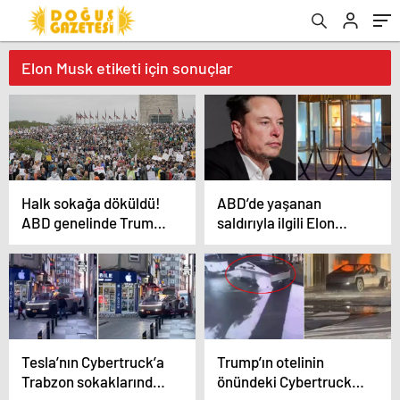
Elon Musk etiketi için sonuçlar
Halk sokağa döküldü!
ABD’de yaşanan
ABD genelinde Trump
saldırıyla ilgili Elon
karşıtı gösteri
Musk’tan olay iddia
Tesla’nın Cybertruck’a
Trump’ın otelinin
Trabzon sokaklarında
önündeki Cybertruck’ın