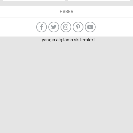
yoğun ilgi
patlama anı kamerada
HABER
yangın algılama sistemleri