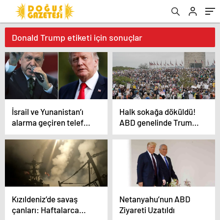
Donald Trump etiketi için sonuçlar
İsrail ve Yunanistan’ı
Halk sokağa döküldü!
alarma geçiren telefon
ABD genelinde Trump
görüşmesi
karşıtı gösteri
Kızıldeniz’de savaş
Netanyahu’nun ABD
çanları: Haftalarca
Ziyareti Uzatıldı