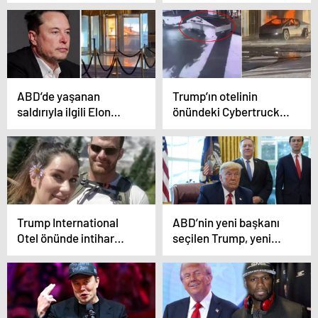
sürecek saldırılar
bekleniyor! İlk
harekatta 31 kişi öldü
ABD’de yaşanan
Trump’ın otelinin
saldırıyla ilgili Elon
önündeki Cybertruck’ın
Musk’tan olay iddia
patlama anı kamerada
Trump International
ABD’nin yeni başkanı
Otel önünde intihar
seçilen Trump, yeni
eden askerin kız
ekibinde eski Dışişleri
arkadaşına attığı
Bakanı Pompeo’ya
mesaj ortaya çıktı
görev verecek mi?