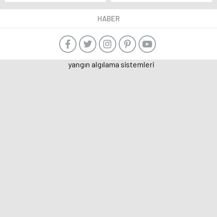
hastası olduğu köy
HABER
yangın algılama sistemleri