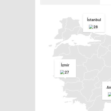
İstanbul
28
İzmir
27
An