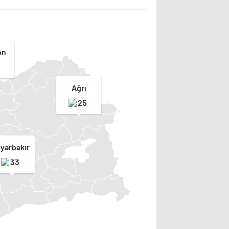
on
Ağrı
25
iyarbakır
33