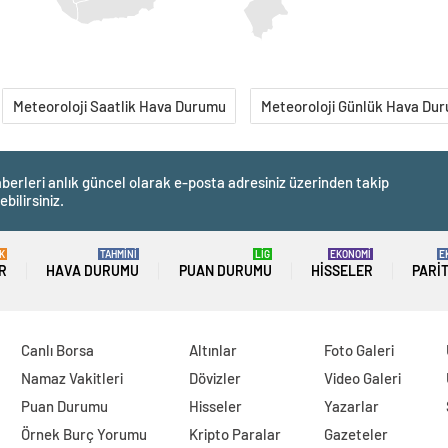
Meteoroloji Saatlik Hava Durumu
Meteoroloji Günlük Hava Du
berleri anlık güncel olarak e-posta adresiniz üzerinden takip
ebilirsiniz.
K
TAHMİNİ
LİG
EKONOMİ
E
R
HAVA DURUMU
PUAN DURUMU
HISSELER
PARI
Canlı Borsa
Altınlar
Foto Galeri
Namaz Vakitleri
Dövizler
Video Galeri
Puan Durumu
Hisseler
Yazarlar
Örnek Burç Yorumu
Kripto Paralar
Gazeteler