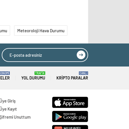
rumu
Meteoroloji Hava Durumu
KONOMİ
TRAFİK
CANLI
TELER
YOL DURUMU
KRIPTO PARALAR
Üye Giriş
Üye Kayıt
Şifremi Unuttum