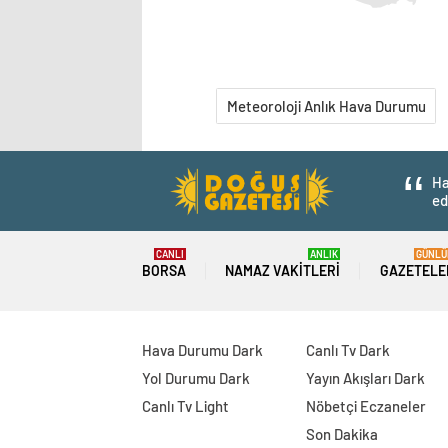
Meteoroloji Anlık Hava Durumu
Ha
ed
CANLI
ANLIK
GÜNLÜ
BORSA
NAMAZ VAKITLERI
GAZETELE
Hava Durumu Dark
Canlı Tv Dark
Yol Durumu Dark
Yayın Akışları Dark
Canlı Tv Light
Nöbetçi Eczaneler
Son Dakika