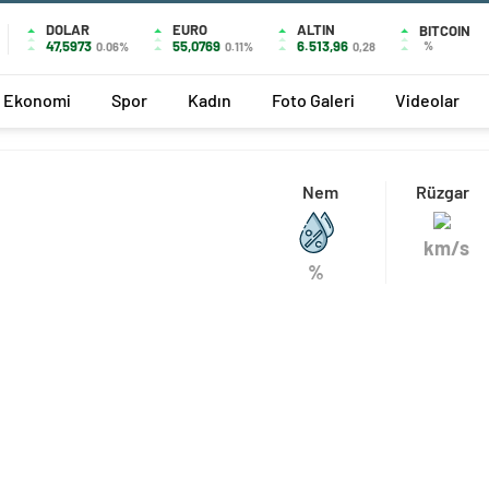
DOLAR
EURO
ALTIN
BITCOIN
47,5973
55,0769
6.513,96
%
0.06%
0.11%
0,28
Ekonomi
Spor
Kadın
Foto Galeri
Videolar
Nem
Rüzgar
km/s
%