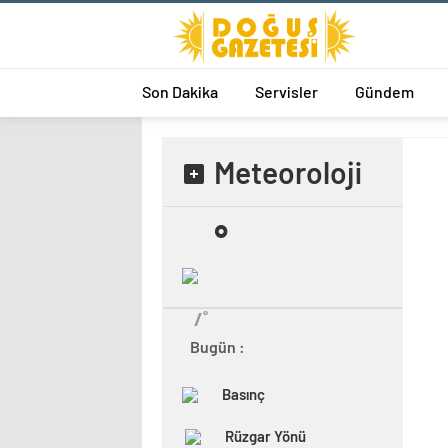
Son Dakika
Servisler
Gündem
Meteoroloji
˚
/˚
Bugün :
Basınç
Rüzgar Yönü