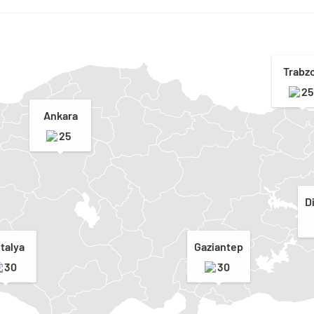
Trabz
25
Ankara
25
D
talya
Gaziantep
30
30