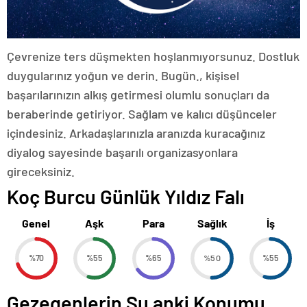
Çevrenize ters düşmekten hoşlanmıyorsunuz. Dostluk
duygularınız yoğun ve derin. Bugün., kişisel
başarılarınızın alkış getirmesi olumlu sonuçları da
beraberinde getiriyor. Sağlam ve kalıcı düşünceler
içindesiniz. Arkadaşlarınızla aranızda kuracağınız
diyalog sayesinde başarılı organizasyonlara
gireceksiniz.
Koç Burcu Günlük Yıldız Falı
Genel
Aşk
Para
Sağlık
İş
%70
%55
%65
%50
%55
Gezegenlerin Şu anki Konumu